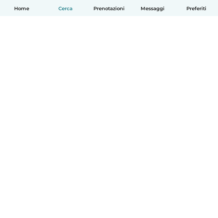
Home
Cerca
Prenotazioni
Messaggi
Preferiti
Italiano
Come funziona
Aiuto
Termini e privacy
Prezzi
Dati aziendali
Babysits per le aziende
Standard della community
© Babysits B.V.