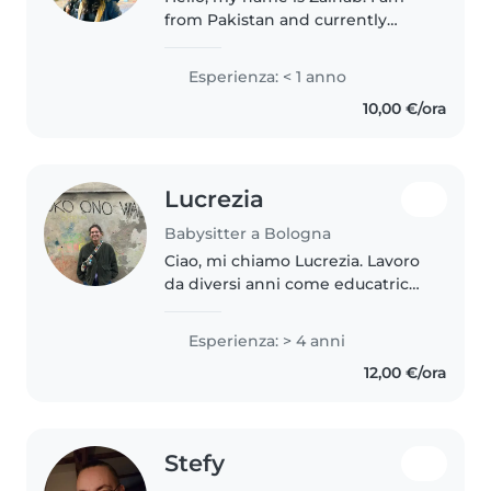
from Pakistan and currently
living in Italy as a student. I am
responsible, caring, and very
Esperienza: < 1 anno
patient with children. I have
10,00 €/ora
experience taking care of..
Lucrezia
Babysitter a Bologna
Ciao, mi chiamo Lucrezia. Lavoro
da diversi anni come educatrice
professionale in cooperativa e
come tecnico ABA (RBT),
Esperienza: > 4 anni
occupandomi quotidianamente
12,00 €/ora
di bambini e ragazzi con bisogni..
Stefy