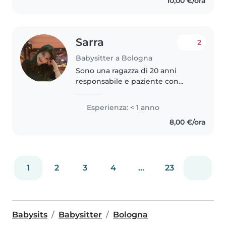
10,00 €/ora
bambini e in questi mesi..
Sarra
2
Babysitter a Bologna
Sono una ragazza di 20 anni
responsabile e paziente con
passione per il lavoro con i
bambini, capace di creare un
Esperienza: < 1 anno
rapporto di fiducia e affetto, sono
8,00 €/ora
disponibile anche con aiuto
compiti,..
1
2
3
4
...
23
Babysits
Babysitter
Bologna