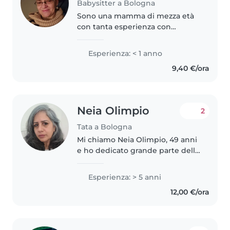
Babysitter a Bologna
Sono una mamma di mezza età
con tanta esperienza con
bambini di tutte le età, dai
neonati agli adolescenti. Sono
Esperienza: < 1 anno
divertente, amichevole e
9,40 €/ora
paziente, e amo leggere storie e
giocare con..
Neia Olimpio
2
Tata a Bologna
Mi chiamo Neia Olimpio, 49 anni
e ho dedicato grande parte della
mia vita alla cura dei bambini
durante tanti anni in
Esperienza: > 5 anni
collaborazione con
12,00 €/ora
Organizzazione non
Governamentali in vari paesi...