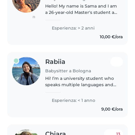
Hello! My name is Sama and I am
a 26-year-old Master's student at
(1)
the University of Bologna
(UNIBO). I am a responsible,
Esperienza: > 2 anni
caring, and patient person who
10,00 €/ora
truly enjoys spending time with..
Rabiia
Babysitter a Bologna
Hi! I’m a university student who
speaks multiple languages and
loves spending time with kids.
I’m responsible, caring, and
Esperienza: < 1 anno
patient, and I grew up helping
9,00 €/ora
take care of my two little..
Chiara
13