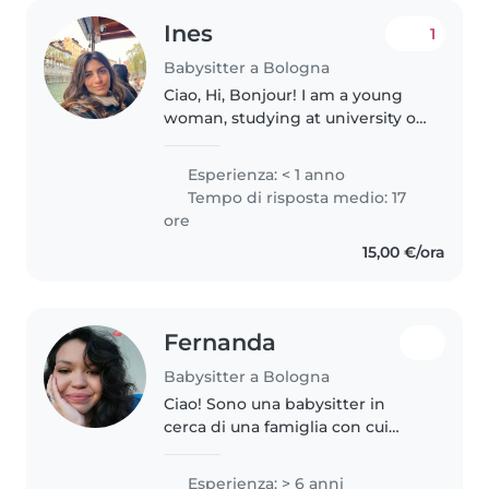
Ines
1
Babysitter a Bologna
Ciao, Hi, Bonjour! I am a young
woman, studying at university of
Bologna in visual arts and hold a
bachelor's degree in art history. I
Esperienza: < 1 anno
like spending time with children
Tempo di risposta medio: 17
as they spread..
ore
15,00 €/ora
Fernanda
Babysitter a Bologna
Ciao! Sono una babysitter in
cerca di una famiglia con cui
condividere la mia passione per
l'arte e l'educazione. Ho 6 anni di
Esperienza: > 6 anni