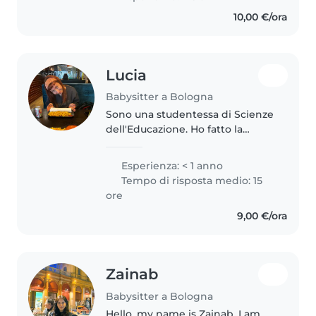
esperienza con bambini dai 2 ai
10,00 €/ora
10 anni e mi piace molto..
Lucia
Babysitter a Bologna
Sono una studentessa di Scienze
dell'Educazione. Ho fatto la
ragazza alla pari in Germania tra
settembre 2023 e gennaio 2024,
Esperienza: < 1 anno
con due bambini gemelli di 5
Tempo di risposta medio: 15
anni. Quest'anno ho anche..
ore
9,00 €/ora
Zainab
Babysitter a Bologna
Hello, my name is Zainab. I am