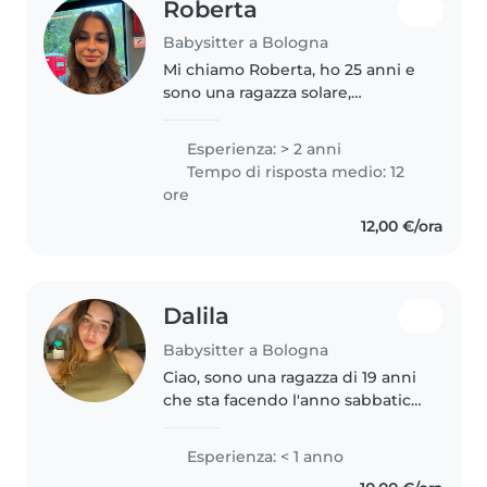
Roberta
Babysitter a Bologna
Mi chiamo Roberta, ho 25 anni e
sono una ragazza solare,
responsabile e paziente. Sono
laureata in Scienze e Lingue per
Esperienza: > 2 anni
la Comunicazione e ho appena
Tempo di risposta medio: 12
concluso la laurea magistrale in..
ore
12,00 €/ora
Dalila
Babysitter a Bologna
Ciao, sono una ragazza di 19 anni
che sta facendo l'anno sabbatico
e nel frattempo studia e pratica
sport agonistico. Sono una
Esperienza: < 1 anno
persona che ama stare con i