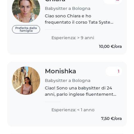
Babysitter a Bologna
Ciao sono Chiara e ho
frequentato il corso Tata System
di primo e secondo livello nel
Preferita dalla
famiglia
2009, ho cominciato a fare la
Esperienza: > 9 anni
baby sitter dal 2010 e sono molto
10,00 €/ora
portata a giocare con i bambini,..
Monishka
1
Babysitter a Bologna
Ciao! Sono una babysitter di 24
anni, parlo inglese fluentemente
e sto imparando l’italiano. Ho una
laurea in Scienze dell’Ospitalità e
Esperienza: < 1 anno
sono una persona paziente,
7,50 €/ora
amichevole e responsabile. Mi..