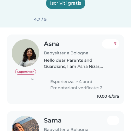
Iscriviti gratis
4,7 / 5
Asna
7
Babysitter a Bologna
Hello dear Parents and
Guardians, I am Asna Nizar,
currently a Masters student at
Supersitter
the Physics department in
(2)
Esperienza: > 4 anni
Unibo. I love spending time with
Prenotazioni verificate: 2
kids. I have 4+ yrs experience
10,00 €/ora
with childcare..
Sama
Babysitter a Bologna