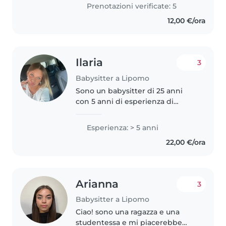
psicologia dello sviluppo e
Prenotazioni verificate: 5
dell'educazione in Bicocca. Sono
12,00 €/ora
sorridente..
Ilaria
3
Babysitter a Lipomo
Sono un babysitter di 25 anni
con 5 anni di esperienza di
lavoro con bambini di tutte le
età. Sono una studentessa
Esperienza: > 5 anni
universitaria al 5 anno di Scienze
22,00 €/ora
della Formazione Primaria
presso..
Arianna
3
Babysitter a Lipomo
Ciao! sono una ragazza e una
studentessa e mi piacerebbe