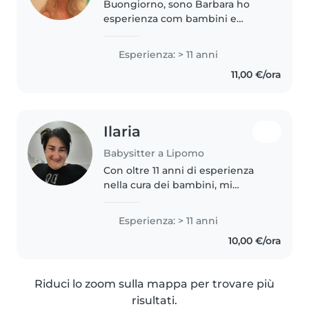
Buongiorno, sono Barbara ho
esperienza com bambini e
adolescenti da piu di 15 anni
Sono entusiasta di lavorare con I
Esperienza: > 11 anni
bambini, ho il diploma
11,00 €/ora
magistrale e un master in
assistente all'infanzia..
Ilaria
Babysitter a Lipomo
Con oltre 11 anni di esperienza
nella cura dei bambini, mi
occupo con passione e dedizione
di bambini di tutte le età, dai
Esperienza: > 11 anni
neonati agli scolari. Mi piace
10,00 €/ora
leggere, fare lavoretti e..
Riduci lo zoom sulla mappa per trovare più
risultati.