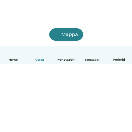
Mappa
Home
Cerca
Prenotazioni
Messaggi
Preferiti
Italiano
Come funziona
Aiuto
Termini e privacy
Prezzi
Dati aziendali
Babysits per le aziende