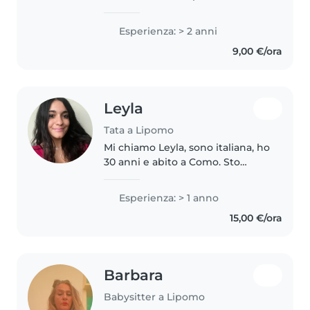
lavorare come babysitter. non ho
nessuna esperienza, ma sono
Esperienza: > 2 anni
pronta a mettermi in gioco. Sono
9,00 €/ora
disposta a fare anche a fare..
Leyla
Tata a Lipomo
Mi chiamo Leyla, sono italiana, ho
30 anni e abito a Como. Sto
cercando un lavoro come
babysitter che mi impegni
Esperienza: > 1 anno
all'incirca 30 ore settimanali,
15,00 €/ora
preferibilmente suddivise in 3
giorni..
Barbara
Babysitter a Lipomo