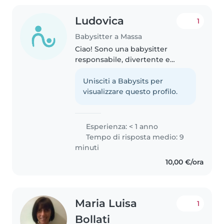
Ludovica
1
Babysitter a Massa
Ciao! Sono una babysitter
responsabile, divertente e
paziente, ideale per bambini in
età prescolare e scolare.
Unisciti a Babysits per
Frequento il terzo anno del liceo
visualizzare questo profilo.
classico e mi piace leggere, fare
lavoretti..
Esperienza: < 1 anno
Tempo di risposta medio: 9
minuti
10,00 €/ora
Maria Luisa
1
Bollati