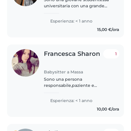
universitaria con una grande
passione per i bambini. Ho
completato il liceo classico con
Esperienza: < 1 anno
ottimi risultati e sto attualmente
15,00 €/ora
frequentando il terzo anno..
Francesca Sharon
1
Babysitter a Massa
Sono una persona
responsabile,paziente e
affidabile, amo i bambini e mi
piace prendermi cura di loro con
Esperienza: < 1 anno
affetto e attenzione,giocare
10,00 €/ora
insieme e garantire un ambiente
sicuro e sereno...