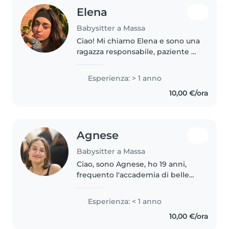
Elena
Babysitter a Massa
Ciao! Mi chiamo Elena e sono una
ragazza responsabile, paziente e
solare. Anche se non ho ancora
lavorato ufficialmente come
Esperienza: > 1 anno
babysitter, ho molta esperienza
10,00 €/ora
con i bambini: ho cresciuto..
Agnese
Babysitter a Massa
Ciao, sono Agnese, ho 19 anni,
frequento l'accademia di belle
arti e studio didattica dell'arte.
Sono una ragazza solare e mi
Esperienza: < 1 anno
piace leggere e fare lavoretti
10,00 €/ora
creativi.