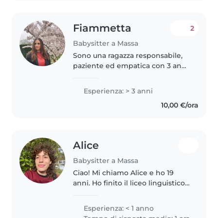
Fiammetta
2
Babysitter a Massa
Sono una ragazza responsabile,
paziente ed empatica con 3 anni
di esperienza nella cura dei
bambini di tutte le età. Mi piace
Esperienza: > 3 anni
disegnare, leggere e fare attività
10,00 €/ora
musicali con i bambini...
Alice
Babysitter a Massa
Ciao! Mi chiamo Alice e ho 19
anni. Ho finito il liceo linguistico
l'anno scorso(93/100) e il
prossimo anno inizierò
Esperienza: < 1 anno
l'università. Ho vissuto la quarta