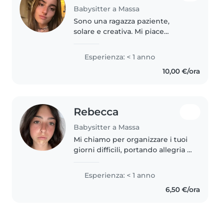
Babysitter a Massa
Sono una ragazza paziente,
solare e creativa. Mi piace
passare il tempo con i bambini,
giocare con loro e inventare
Esperienza: < 1 anno
sempre attività nuove per farli
10,00 €/ora
divertire. Credo che la
gentilezza..
Rebecca
Babysitter a Massa
Mi chiamo per organizzare i tuoi
giorni difficili, portando allegria e
spensieratezza tra bimbi e
animali! Con tanta fantasia e un
Esperienza: < 1 anno
po' d'inventiva, amo creare
6,50 €/ora
giochi e lavoretti che..