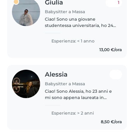
Giulia
1
Babysitter a Massa
Ciao! Sono una giovane
studentessa universitaria, ho 24
anni, attualmente al terzo anno
di Odontoiatria. Ho esperienza
Esperienza: < 1 anno
con bambini in età prescolare,
13,00 €/ora
sono una persona allegra e
solare,..
Alessia
Babysitter a Massa
Ciao! Sono Alessia, ho 23 anni e
mi sono appena laureata in
Scienze Politiche e Studi
Internazionali all'Università di
Esperienza: > 2 anni
Firenze. Da settembre inizierò
8,50 €/ora
un Master in Cina, per questo..