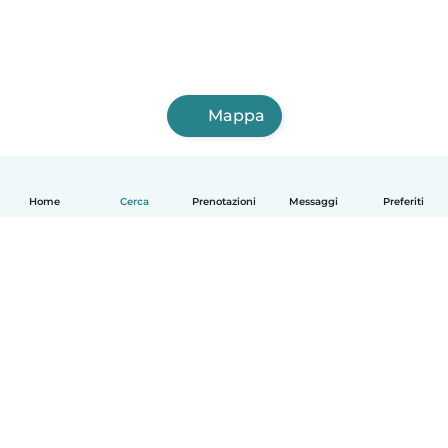
Mappa
Home
Cerca
Prenotazioni
Messaggi
Preferiti
Italiano
Come funziona
Aiuto
Termini e privacy
Prezzi
Dati aziendali
Babysits per le aziende