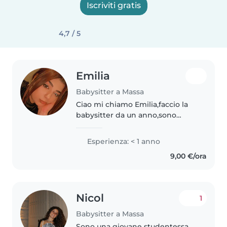
Iscriviti gratis
4,7 / 5
Emilia
Babysitter a Massa
Ciao mi chiamo Emilia,faccio la
babysitter da un anno,sono
sempre disponibile,non esistete
a contattarmi per qualsiasi
Esperienza: < 1 anno
informazione ho 19 anni e sono
9,00 €/ora
una persona affidabile ho anche..
Nicol
1
Babysitter a Massa
Sono una giovane studentessa