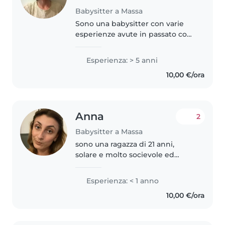
Babysitter a Massa
Sono una babysitter con varie
esperienze avute in passato con
bambini dai due tre anni durante
un corso per avere un attestato
Esperienza: > 5 anni
in un asilo privato a bambini più
10,00 €/ora
grandi tenuti privatamente..
Anna
2
Babysitter a Massa
sono una ragazza di 21 anni,
solare e molto socievole ed
automunita. frequento
l'università di Pisa nel corso di
Esperienza: < 1 anno
laurea di Tecniche della
10,00 €/ora
riabilitazione psichiatrica parlo
inglese,..