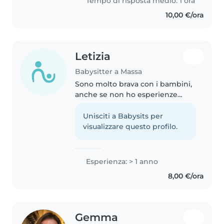
Tempo di risposta medio: 1 ora
liceo in Peru come exchange..
10,00 €/ora
Letizia
Babysitter a Massa
Sono molto brava con i bambini,
anche se non ho esperienze
professionali a livello lavorativo.
Occasionalmente mi prendo
Unisciti a Babysits per
cura di loro senza impegno,
visualizzare questo profilo.
intrattenendoli con letture di..
Esperienza: > 1 anno
8,00 €/ora
Gemma