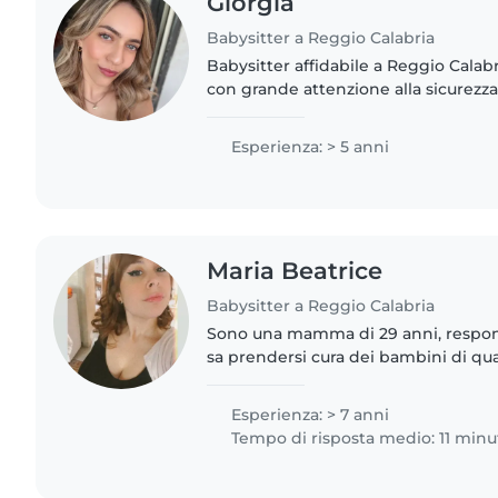
Giorgia
Babysitter a Reggio Calabria
Babysitter affidabile a Reggio Calabr
con grande attenzione alla sicurezza
bambini. Mi piace creare un ambiente sereno e
stimolante, proponendo..
Esperienza: > 5 anni
Maria Beatrice
Babysitter a Reggio Calabria
Sono una mamma di 29 anni, respons
sa prendersi cura dei bambini di qual
Esperienza: > 7 anni
Tempo di risposta medio: 11 minu