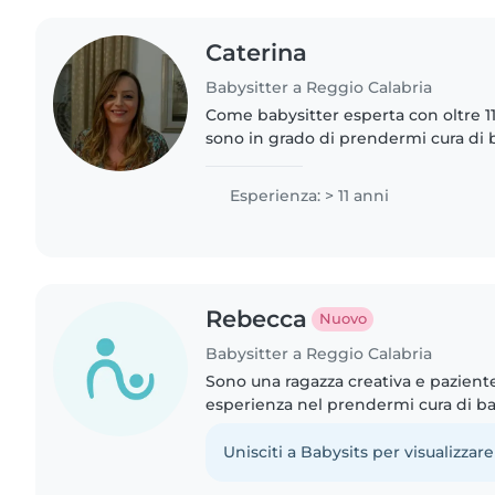
Caterina
Babysitter a Reggio Calabria
Come babysitter esperta con oltre 11
sono in grado di prendermi cura di b
età, dai neonati agli adolescenti. S
responsabile, creativa..
Esperienza: > 11 anni
Rebecca
Nuovo
Babysitter a Reggio Calabria
Sono una ragazza creativa e pazient
esperienza nel prendermi cura di ba
organizzare giochi e lavoretti creativ
sono disponibile..
Unisciti a Babysits per visualizzare