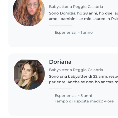
Babysitter a Reggio Calabria
Sono Domizia, ho 28 anni, ho due lau
amo i bambini. Le mie Lauree in Psic
fornito le competenze indispensabil
bambini..
Esperienza: > 1 anno
Doriana
Babysitter a Reggio Calabria
Sono una babysitter di 22 anni, resp
paziente. Anche se non ho ancora m
campo, adoro prendermi cura dei b
brava con i bambini..
Esperienza: > 5 anni
Tempo di risposta medio: 4 ore