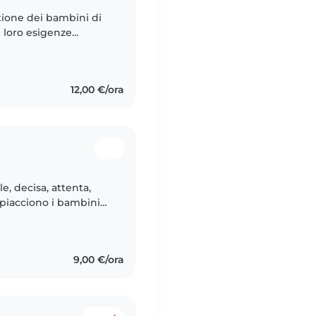
tione dei bambini di
 loro esigenze
creative e di gioco in
12,00 €/ora
, decisa, attenta,
 piacciono i bambini
creare rapporti
9,00 €/ora