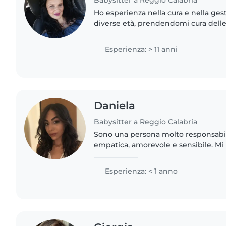
Babysitter a Reggio Calabria
Ho esperienza nella cura e nella ges
diverse età, prendendomi cura delle
quotidiane e organizzando attività ri
un ambiente sereno..
Esperienza: > 11 anni
Daniela
Babysitter a Reggio Calabria
Sono una persona molto responsabile
empatica, amorevole e sensibile. Mi
proprio per questo, perché riesco a 
speciali essendo una..
Esperienza: < 1 anno