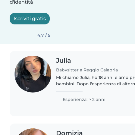
d'identità
Iscriviti gratis
4,7 / 5
Julia
Babysitter a Reggio Calabria
Mi chiamo Julia, ho 18 anni e amo p
bambini. Dopo l'esperienza di altern
un asilo ho capito che questo è il la
appassiona. Sono una..
Esperienza: > 2 anni
Domizia