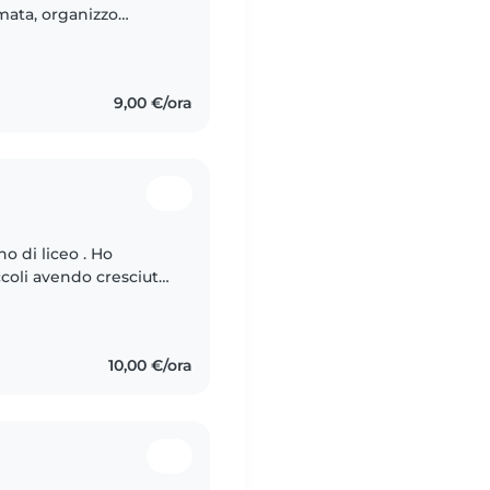
mata, organizzo
ibile a fare un po' di
9,00 €/ora
o di liceo . Ho
coli avendo cresciuto
are all'università
10,00 €/ora