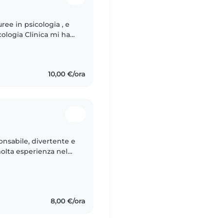
ree in psicologia , e
ologia Clinica mi ha
i per l'accudimento di
10,00 €/ora
onsabile, divertente e
olta esperienza nel
ambini e sono molto
8,00 €/ora