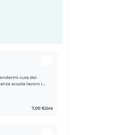
rendermi cura dei
anza scuola-lavoro in
voro che mi
7,00 €/ora