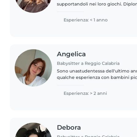
supportandoli nei loro giochi. Diplo
letture e lavoretti divertenti. Dispon
faccende e aiutare..
Esperienza: < 1 anno
Angelica
Babysitter a Reggio Calabria
Sono unastudentessa dell'ultimo ann
qualche esperienza con bambini pic
i miei cuginetti. In futuro vorrò studi
scienze della formazione..
Esperienza: > 2 anni
Debora