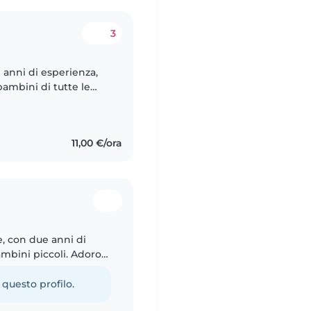
3
 anni di esperienza,
ambini di tutte le
ono una persona
11,00 €/ora
e, con due anni di
mbini piccoli. Adoro
i per intrattenerli, e
 questo profilo.