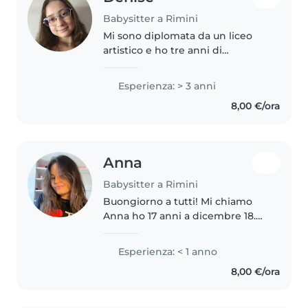
Babysitter a Rimini
Mi sono diplomata da un liceo
artistico e ho tre anni di
esperienza con bimbi di tutte le
età, ma non con quelli con
Esperienza: > 3 anni
esigenze speciali. Mi occupavo
8,00 €/ora
dei nipoti dei miei allenatori per..
Anna
Babysitter a Rimini
Buongiorno a tutti! Mi chiamo
Anna ho 17 anni a dicembre 18.
Frequento il quarto anno del
liceo classico di Rimini. Mi piace
Esperienza: < 1 anno
molto stare in compagnia dei
8,00 €/ora
bambini e divertirci assieme...