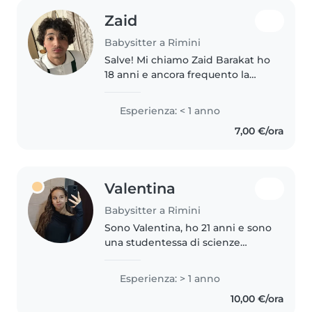
Zaid
Babysitter a Rimini
Salve! Mi chiamo Zaid Barakat ho
18 anni e ancora frequento la
scuola superiore e sarei
disponibile a fare il baby sitter
Esperienza: < 1 anno
dai neonati ai più grandi senza
7,00 €/ora
problemi! Potrei dare una..
Valentina
Babysitter a Rimini
Sono Valentina, ho 21 anni e sono
una studentessa di scienze
dell'educazione! Ho esperienza
con i bambini in quanto ho
Esperienza: > 1 anno
svolto uno stage di due
10,00 €/ora
settimane in un asilo nido, ho