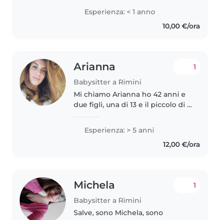
sto per concludere il percorso
Esperienza: < 1 anno
scolastico delle superiori. Ho
10,00 €/ora
intenzione di continuare..
Arianna
1
Babysitter a Rimini
Mi chiamo Arianna ho 42 anni e
due figli, una di 13 e il piccolo di 3
anni. Sono educatrice e lavoro
presso una scuola primaria di
Esperienza: > 5 anni
Rimini. Durante l'estate ho
12,00 €/ora
lavorato in centri estivi..
Michela
1
Babysitter a Rimini
Salve, sono Michela, sono