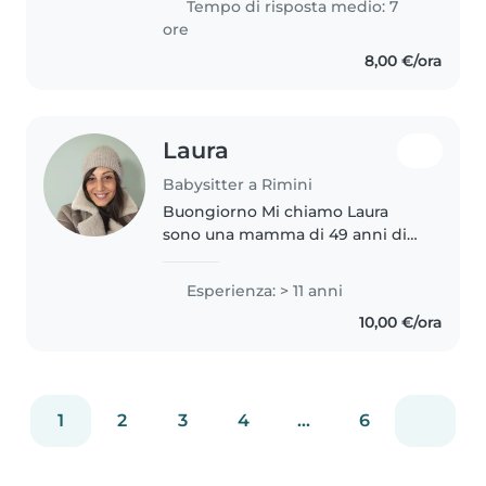
Tempo di risposta medio: 7
finire gli studi ma allo stesso
ore
tempo di mantenermi..
8,00 €/ora
Laura
Babysitter a Rimini
Buongiorno Mi chiamo Laura
sono una mamma di 49 anni di
Rimini ho esperienza nella cura
dei bambini, mi occupo con
Esperienza: > 11 anni
passione di neonati, bambini
10,00 €/ora
piccoli e adolescenti. Sono una
persona..
1
2
3
4
...
6