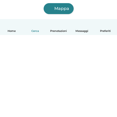
Mappa
Home
Cerca
Prenotazioni
Messaggi
Preferiti
Italiano
Come funziona
Aiuto
Termini e privacy
Prezzi
Dati aziendali
Babysits per le aziende
Standard della community