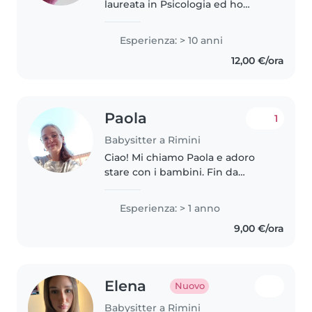
laureata in Psicologia ed ho
esperienza sia come babysitter
che come educatrice scolastica e
Esperienza: > 10 anni
d'infanzia. Mi occupo di tutoring
12,00 €/ora
didattico da remoto,
gestendomi..
Paola
1
Babysitter a Rimini
Ciao! Mi chiamo Paola e adoro
stare con i bambini. Fin da
piccola mi piaceva inventare
giochi, aiutare i cuginetti con i
Esperienza: > 1 anno
compiti e ascoltare le loro storie.
9,00 €/ora
Crescendo ho capito che..
Elena
Nuovo
Babysitter a Rimini