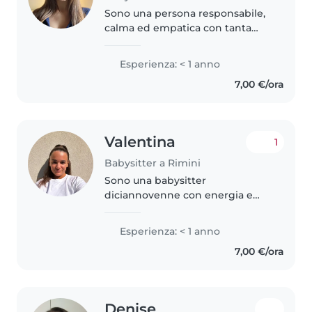
Sono una persona responsabile,
calma ed empatica con tanta
voglia di imparare. Adoro
disegnare, leggere e organizzar
Esperienza: < 1 anno
giochi creativi. Mi sento a mio
7,00 €/ora
agio con animali, faccende
leggere..
Valentina
1
Babysitter a Rimini
Sono una babysitter
diciannovenne con energia e
pazienza in abbondanza. Anche
se non ho ancora molta
Esperienza: < 1 anno
esperienza, mi piace molto
7,00 €/ora
lavorare con i bambini. Sono
sportiva, calma e paziente,..
Denise