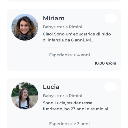
fatto..
Miriam
Babysitter a Rimini
Ciao! Sono un' educatrice di nido
d' infanzia da 6 anni. Mi
piacerebbe fare degli extra il
pomeriggio come baby sitter,
Esperienza: > 4 anni
dalle 16 in poi perché finisco di
10,00 €/ora
lavorare a quell' ora.
Lucia
Babysitter a Rimini
Sono Lucia, studentessa
fuorisede, ho 23 anni e studio al
secondo anno magistrale
Nutrizione Umana. Cerco un
Esperienza: > 3 anni
lavoretto che mi permetta di