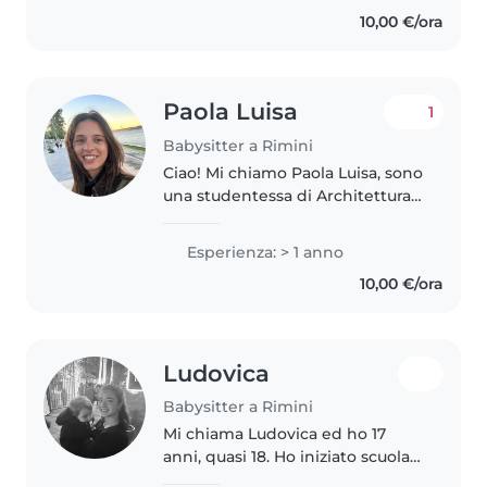
love them, I can do draw and
10,00 €/ora
teach them and I can teach..
Paola Luisa
1
Babysitter a Rimini
Ciao! Mi chiamo Paola Luisa, sono
una studentessa di Architettura e
adoro trascorrere il mio tempo
con i bambini. Sono una ragazza
Esperienza: > 1 anno
affidabile, paziente ed energica,
10,00 €/ora
sempre pronta a..
Ludovica
Babysitter a Rimini
Mi chiama Ludovica ed ho 17
anni, quasi 18. Ho iniziato scuola
un anno in anticipo e per questo