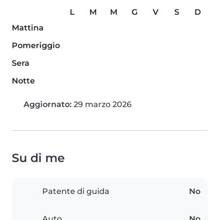
L
M
M
G
V
S
D
Mattina
Pomeriggio
Sera
Notte
Aggiornato:
29 marzo 2026
Su di me
Patente di guida
No
Auto
No