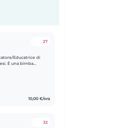
27
atore/Educatrice di
mesi. È una bimba
l/la candidato/a fosse
10,00 €/ora
32