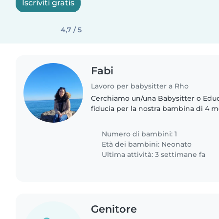
Iscriviti gratis
4,7 / 5
Fabi
Lavoro per babysitter a Rho
Cerchiamo un/una Babysitter o Educ
fiducia per la nostra bambina di 4 
curiosa e sorridente. Vorremmo che i
in grado di accudirla..
Numero di bambini: 1
Età dei bambini:
Neonato
Ultima attività: 3 settimane fa
Genitore