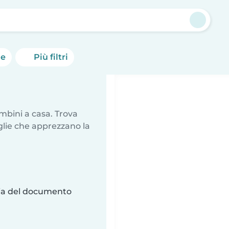
he
Più filtri
mbini a casa. Trova
glie che apprezzano la
ria del documento