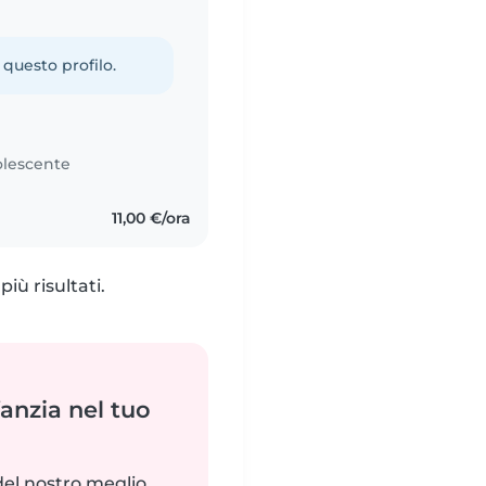
 questo profilo.
lescente
11,00 €/ora
iù risultati.
fanzia nel tuo
del nostro meglio