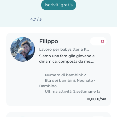
Iscriviti gratis
4,7 / 5
Filippo
13
Lavoro per babysitter a Rho
Siamo una famiglia giovane e
dinamica, composta da me,
chirurgo generale, e da mia
moglie Simona, infermiera,
Numero di bambini: 2
attualmente a casa in maternità.
Età dei bambini:
Neonato
•
Viviamo una quotidianità intensa
Bambino
ma organizzata,..
Ultima attività: 2 settimane fa
10,00 €/ora