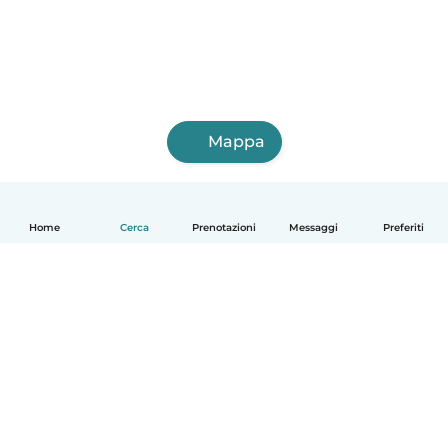
Mappa
Home
Cerca
Prenotazioni
Messaggi
Preferiti
Italiano
Come funziona
Aiuto
Termini e privacy
Prezzi
Dati aziendali
Babysits per le aziende