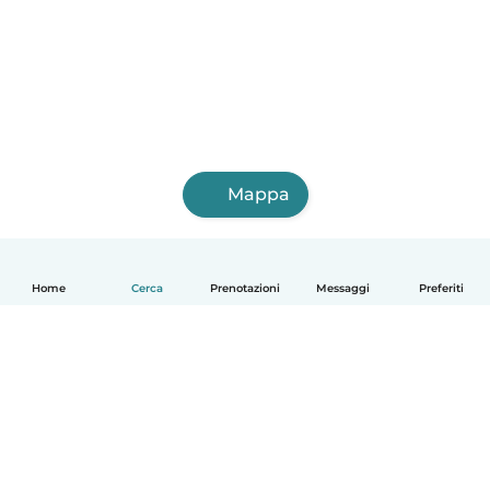
Mappa
Home
Cerca
Prenotazioni
Messaggi
Preferiti
Italiano
Come funziona
Aiuto
Termini e privacy
Prezzi