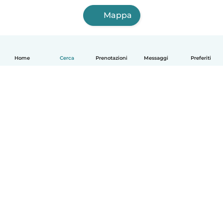
Mappa
Home
Cerca
Prenotazioni
Messaggi
Preferiti
Italiano
Come funziona
Aiuto
Termini e privacy
Prezzi
Dati aziendali
Babysits per le aziende
Standard della community