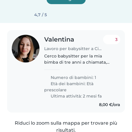
4,7 / 5
Valentina
3
Lavoro per babysitter a Civate
Cerco babysitter per la mia
bimba di tre anni a chiamata,
quando la bimba si ammala o
per chiusure asilo. Dev'essere
Numero di bambini: 1
quindi disponibile anche
Età dei bambini:
Età
all'ultimo minuto.
prescolare
Ultima attività: 2 mesi fa
8,00 €/ora
Riduci lo zoom sulla mappa per trovare più
risultati.