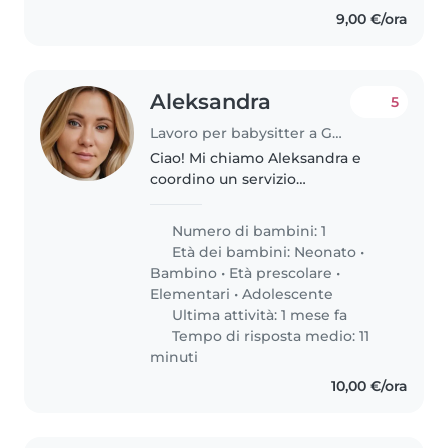
9,00 €/ora
Aleksandra
5
Lavoro per babysitter a Genova
Ciao! Mi chiamo Aleksandra e
coordino un servizio
professionale di babysitting a
Genova e dintorni. Sono
Numero di bambini: 1
appassionata di cura e supporto
Età dei bambini:
Neonato
•
ai bambini e lavoro con nanny
Bambino
•
Età prescolare
•
affidabili ed..
Elementari
•
Adolescente
Ultima attività: 1 mese fa
Tempo di risposta medio: 11
minuti
10,00 €/ora