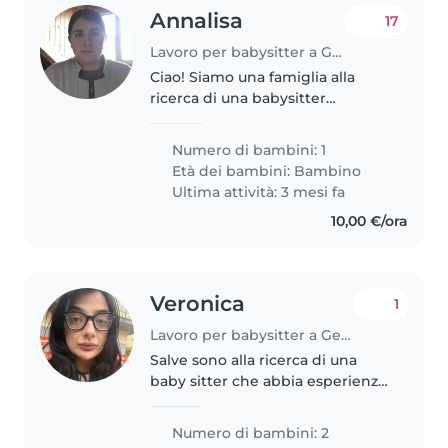
Annalisa
17
Lavoro per babysitter a Genova
Ciao! Siamo una famiglia alla
ricerca di una babysitter
affidabile per nostra figlia di 3
anni e mezzo. La nostra casa
Numero di bambini: 1
accoglie anche due gatti
Età dei bambini:
Bambino
amichevoli, quindi è importante
Ultima attività: 3 mesi fa
che..
10,00 €/ora
Veronica
1
Lavoro per babysitter a Genova
Salve sono alla ricerca di una
baby sitter che abbia esperienza
anche con bimbi con disabilità . I
miei bimbi hanno 3 e 5 anni
Numero di bambini: 2