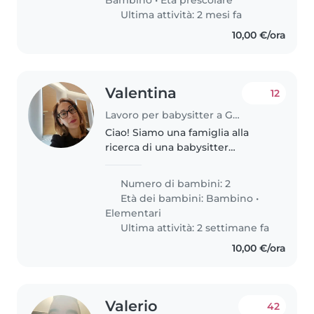
Ultima attività: 2 mesi fa
10,00 €/ora
Valentina
12
Lavoro per babysitter a Genova
Ciao! Siamo una famiglia alla
ricerca di una babysitter
affidabile per i nostri due figli, un
bambino in età prescolare e un
Numero di bambini: 2
bambino in età scolare. I nostri
Età dei bambini:
Bambino
•
figli sono calmi, curiosi..
Elementari
Ultima attività: 2 settimane fa
10,00 €/ora
Valerio
42