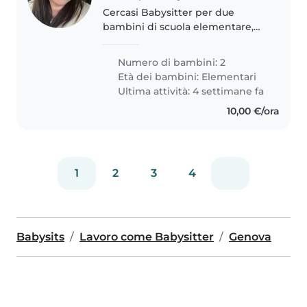
Cercasi Babysitter per due
bambini di scuola elementare,
energici, curiosi e creativi. La
nostra famiglia ha bisogno di
Numero di bambini: 2
qualcuno che possa prendersi
Età dei bambini:
Elementari
cura dei nostri figli a casa nostra...
Ultima attività: 4 settimane fa
10,00 €/ora
1
2
3
4
Babysits
Lavoro come Babysitter
Genova