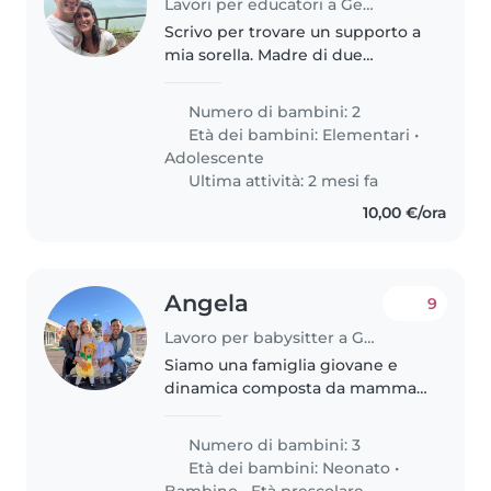
Lavori per educatori a Genova
Scrivo per trovare un supporto a
mia sorella. Madre di due
bambini, femmina di 7 e
maschio di 14. Il maschio è stto
Numero di bambini: 2
diagnosticato con adhd ed ha
Età dei bambini:
Elementari
•
gia un supporto psicologico,pero
Adolescente
purtroppo..
Ultima attività: 2 mesi fa
10,00 €/ora
Angela
9
Lavoro per babysitter a Genova
Siamo una famiglia giovane e
dinamica composta da mamma,
papà e 3 bimbi pieni di energia e
dolcezza: una bimba di 5 anni, un
Numero di bambini: 3
bimbo di 3 anni e la più piccola
Età dei bambini:
Neonato
•
di 1 anno. Papà lavora..
Bambino
•
Età prescolare