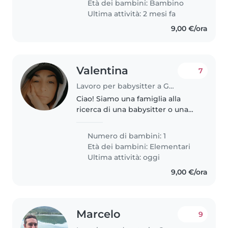
Età dei bambini:
Bambino
Ultima attività: 2 mesi fa
9,00 €/ora
Valentina
7
Lavoro per babysitter a Genova
Ciao! Siamo una famiglia alla
ricerca di una babysitter o una
tata affidabile per il nostro
bambino di 8 anni, che è
Numero di bambini: 1
energico, amichevole e
Età dei bambini:
Elementari
affettuoso. Cerchiamo qualcuno
Ultima attività: oggi
che sia a..
9,00 €/ora
Marcelo
9