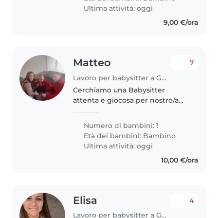
faccende leggere e
Ultima attività: oggi
preferibilmente..
9,00 €/ora
Matteo
7
Lavoro per babysitter a Genova
Cerchiamo una Babysitter
attenta e giocosa per nostro/a
piccolo/a di 2 anni, vivace e
affettuoso/a! Almeno 2 ore al
Numero di bambini: 1
giorno dal lunedì al sabato 12:30-
Età dei bambini:
Bambino
14:30
Ultima attività: oggi
10,00 €/ora
Elisa
4
Lavoro per babysitter a Genova