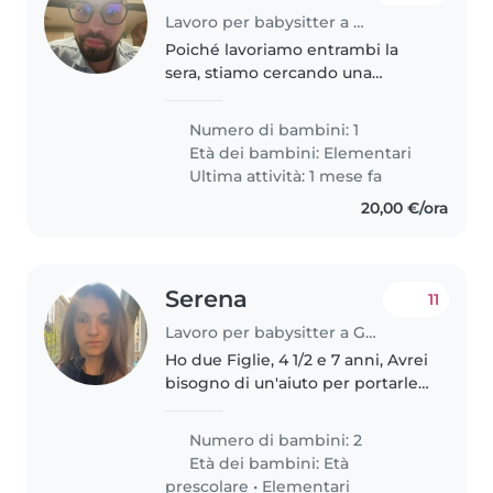
Lavoro per babysitter a Genova
Poiché lavoriamo entrambi la
sera, stiamo cercando una
babysitter che possa andare a
prendere la nostra bambina di 6
Numero di bambini: 1
anni a scuola e che possa
Età dei bambini:
Elementari
prendersi cura di lei dalle 17:00
Ultima attività: 1 mese fa
alle..
20,00 €/ora
Serena
11
Lavoro per babysitter a Genova
Ho due Figlie, 4 1/2 e 7 anni, Avrei
bisogno di un'aiuto per portarle
a scuola alla mattina,
Occasionalmente qualche volta
Numero di bambini: 2
andarle a prendere a scuola ed
Età dei bambini:
Età
adottare il mio arrivo
prescolare
•
Elementari