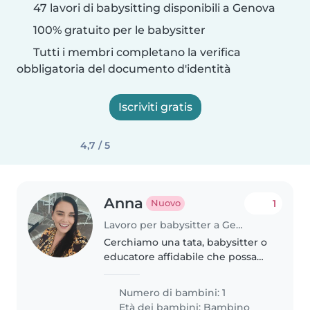
47 lavori di babysitting disponibili a Genova
100% gratuito per le babysitter
Tutti i membri completano la verifica
obbligatoria del documento d'identità
Iscriviti gratis
4,7 / 5
Anna
1
Nuovo
Lavoro per babysitter a Genova
Cerchiamo una tata, babysitter o
educatore affidabile che possa
giocare e tenere compagnia al
nostro bimbo di 3 anni. Dovrà
Numero di bambini: 1
essere a suo agio anche con
Età dei bambini:
Bambino