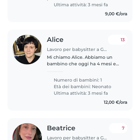
Ultima attività: 3 mesi fa
9,00 €/ora
Alice
13
Lavoro per babysitter a Genova
Mi chiamo Alice. Abbiamo un
bambino che oggi ha 4 mesi e
mezzo. Ci servirebbe, per iniziare,
una persona per i mesi di
Numero di bambini: 1
Maggio Giugno e Luglio, due
Età dei bambini:
Neonato
pomeriggi a settimana per un
Ultima attività: 3 mesi fa
totale..
12,00 €/ora
Beatrice
7
Lavoro per babysitter a Genova