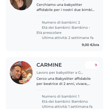
Cerchiamo una babysitter
affidabile per i nostri due bimbi,
principalmente per il piccolo di 1
anno e mezzo ed
Numero di bambini: 2
occasionalmente per un vivace
Età dei bambini:
Bambino
•
di 4.
Età prescolare
Ultima attività: 2 settimane fa
9,00 €/ora
CARMINE
9
Lavoro per babysitter a Genova
Cerco una Babysitter affidabile
per beatrice di 2 anni, vivace,
creativa e affwttuasa. Prediligo
una persona che sappia gestire
Numero di bambini: 1
con dolcezza e pazienza i bimbi
Età dei bambini:
Bambino
piccoli. Contattami..
Ultima attività: 1 settimana fa