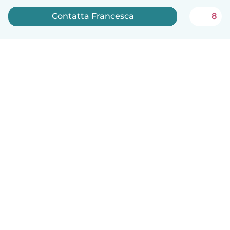
Contatta Francesca
8
Italiano
Come funziona
Aiuto
Termini e privacy
Prezzi
Dati aziendali
Babysits per le aziende
Standard della community