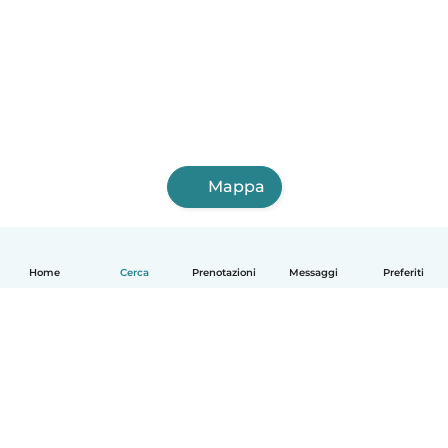
Mappa
Home
Cerca
Prenotazioni
Messaggi
Preferiti
Italiano
Come funziona
Aiuto
Termini e privacy
Prezzi