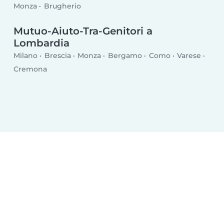
Babysitter a Cologno Monzese
Monza
Brugherio
Mutuo-Aiuto-Tra-Genitori a
Lombardia
Milano
Brescia
Monza
Bergamo
Como
Varese
Cremona