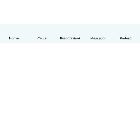
Home
Cerca
Prenotazioni
Messaggi
Preferiti
Italiano
Come funziona
Aiuto
Termini e privacy
Prezzi
Dati aziendali
Babysits per le aziende
Standard della community