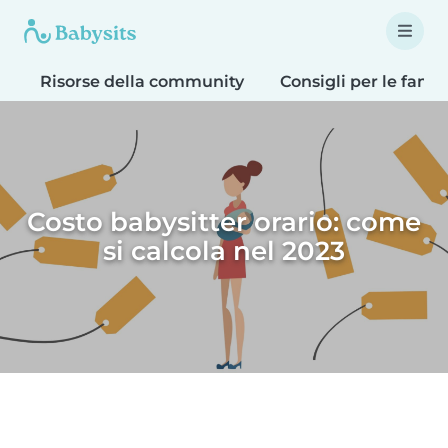
Risorse della community
Consigli per le famig
Costo babysitter orario: come
si calcola nel 2023