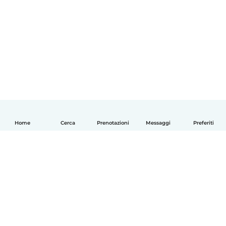
Home
Cerca
Prenotazioni
Messaggi
Preferiti
Italiano
Come funziona
Aiuto
Termini e privacy
Prezzi