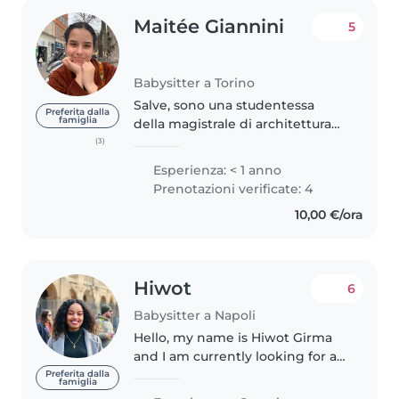
Maitée Giannini
5
Babysitter a Torino
Salve, sono una studentessa
Preferita dalla
famiglia
della magistrale di architettura
del politecnico di Torino. Ho già
(3)
diverse esperienze come
Esperienza: < 1 anno
babysitter, soprattutto di bimbi
Prenotazioni verificate: 4
dai 4 agli 8 anni. Se c’è la..
10,00 €/ora
Hiwot
6
Babysitter a Napoli
Hello, my name is Hiwot Girma
and I am currently looking for a
babysitting job in Rome. I am a
Preferita dalla
famiglia
responsible, patient, and caring