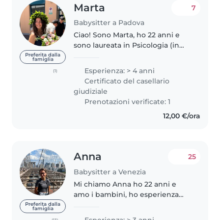
Marta
7
Babysitter a Padova
Ciao! Sono Marta, ho 22 anni e
sono laureata in Psicologia (in
lingua inglese) a Padova, dove
Preferita dalla
famiglia
sto frequentando la magistrale in
Esperienza: > 4 anni
(1)
Psicologia Clinica. Lavoro
Certificato del casellario
stabilmente come babysitter..
giudiziale
Prenotazioni verificate: 1
12,00 €/ora
Anna
25
Babysitter a Venezia
Mi chiamo Anna ho 22 anni e
amo i bambini, ho esperienza
come babysitter da ormai 5 anni,
Preferita dalla
famiglia
in quanto l'ho fatta parecchie
(13)