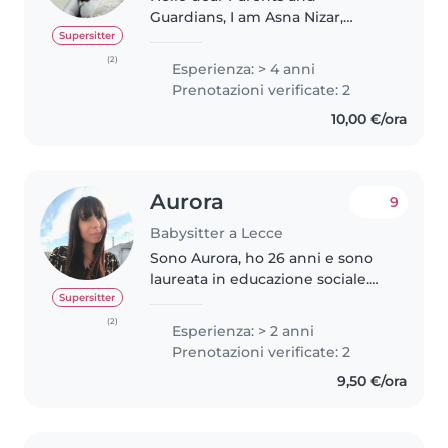
Guardians, I am Asna Nizar,
currently a Masters student at
Supersitter
the Physics department in
(2)
Esperienza: > 4 anni
Unibo. I love spending time with
Prenotazioni verificate: 2
kids. I have 4+ yrs experience
10,00 €/ora
with childcare..
Aurora
9
Babysitter a Lecce
Sono Aurora, ho 26 anni e sono
laureata in educazione sociale.
Sono paziente, socievole e ho
Supersitter
piacere a svolgere attività di
(2)
Esperienza: > 2 anni
diverso tipo con i bambini, a
Prenotazioni verificate: 2
seconda di quelli che sono..
9,50 €/ora