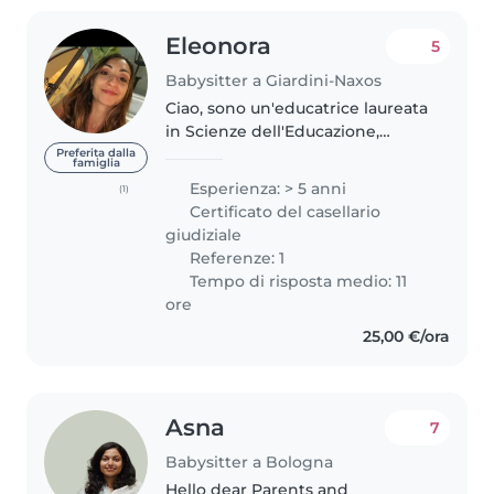
Eleonora
5
Babysitter a Giardini-Naxos
Ciao, sono un'educatrice laureata
in Scienze dell'Educazione,
specializzata nella fascia 0-3 anni,
Preferita dalla
famiglia
con esperienza anche con
Esperienza: > 5 anni
(1)
bambini in età prescolare e
Certificato del casellario
scolare. Ho conseguito un corso..
giudiziale
Referenze: 1
Tempo di risposta medio: 11
ore
25,00 €/ora
Asna
7
Babysitter a Bologna
Hello dear Parents and