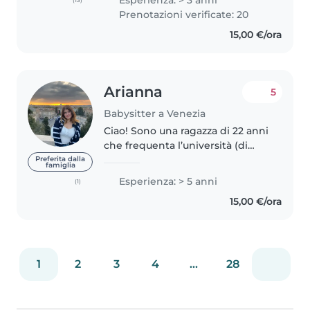
Esperienza: > 3 anni
volte a bambini di tutte le età, da
Prenotazioni verificate: 20
6 mesi a 12 anni. Non ho..
15,00 €/ora
Arianna
5
Babysitter a Venezia
Ciao! Sono una ragazza di 22 anni
che frequenta l’università (di
Brescia, ma vivo a Venezia zona
Preferita dalla
famiglia
rialto). Sono disponibile da
Esperienza: > 5 anni
(1)
ottobre, durante la giornata dal
15,00 €/ora
lunedì al venerdì (e..
1
2
3
4
...
28