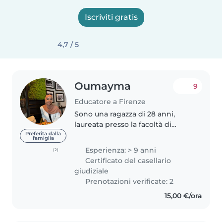
Iscriviti gratis
4,7 / 5
Oumayma
9
Educatore a Firenze
Sono una ragazza di 28 anni,
laureata presso la facoltà di
Lingue. Oltre all'italiano parlo
Preferita dalla
famiglia
fluentemente anche l'inglese, il
Esperienza: > 9 anni
(2)
francese e l'arabo. Mi sono
Certificato del casellario
sempre occupata di bambini...
giudiziale
Prenotazioni verificate: 2
15,00 €/ora