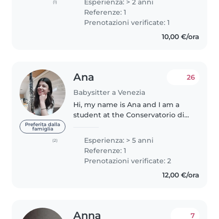
Esperienza: > 2 anni
(1)
person who truly enjoys
Referenze: 1
spending time with children...
Prenotazioni verificate: 1
10,00 €/ora
Ana
26
Babysitter a Venezia
Hi, my name is Ana and I am a
student at the Conservatorio di
musica in Venice. I love children
Preferita dalla
famiglia
and I've been babysitting since I
Esperienza: > 5 anni
(2)
was little (i have a younger
Referenze: 1
brother and sister) plus..
Prenotazioni verificate: 2
12,00 €/ora
Anna
7