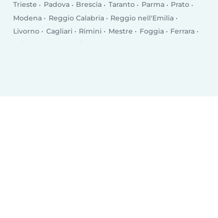
Trieste
Padova
Brescia
Taranto
Parma
Prato
Modena
Reggio Calabria
Reggio nell'Emilia
Livorno
Cagliari
Rimini
Mestre
Foggia
Ferrara
Salerno
Monza
Siracusa
Bergamo
Trento
Perugia
Pescara
Forlì
Vicenza
Terni
Pisa
Bolzano