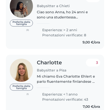
Babysitter a Chieti
Ciao sono Anna, ho 24 anni e
sono una studentessa
universitaria. Ho già esperienza
Preferita dalla
famiglia
come baby-sitter per questo
Esperienza: > 2 anni
(3)
sono preparata nel: -Gestire e
Prenotazioni verificate: 8
sorvegliare i bambini:
9,00 €/ora
organizzare attività..
Charlotte
3
Babysitter a Pisa
Mi chiamo Eva Charlotte Ehlert e
parlo fluentemente finlandese e
inglese. Ho avuto il piacere di
Preferita dalla
famiglia
lavorare con bambini sia all'asilo
Esperienza: < 1 anno
(1)
che in campi estivi, oltre ad aver
Prenotazioni verificate: 43
offerto servizi..
7,00 €/ora