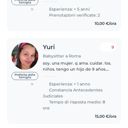
bambini. Sono crescita in una
famiglia
famiglia numerosa e mi sono
Esperienza: > 5 anni
(1)
sempre occupata dei miei
Prenotazioni verificate: 2
cuginetti. Ho iniziato a lavorare..
10,00 €/ora
Yuri
9
Babysitter a Roma
soy. una mujer. q ama. cuidar. los.
niños. tengo un hijo de 9 años.
soy cristiana. soy muy cariñosa.
Preferita dalla
famiglia
me encanta hacer. mi trabajo.
Esperienza: < 1 anno
(1)
con mucho amor. por. lo. q
Constancia Antecedentes
tengo. en mi corazón es..
Judiciales
Tempo di risposta medio: 8
ore
15,00 €/ora