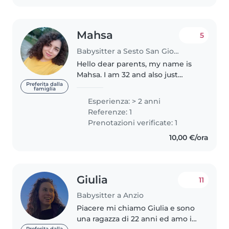
Mahsa
5
Babysitter a Sesto San Giovanni
Hello dear parents, my name is
Mahsa. I am 32 and also just
graduated from polytechnic of
Preferita dalla
famiglia
Milan. As the oldest child in my
Esperienza: > 2 anni
family, I have helped to take care
Referenze: 1
of my younger siblings..
Prenotazioni verificate: 1
10,00 €/ora
Giulia
11
Babysitter a Anzio
Piacere mi chiamo Giulia e sono
una ragazza di 22 anni ed amo i
Preferita dalla