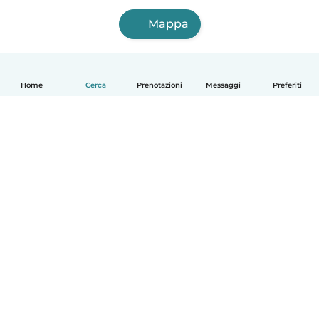
Mappa
Home
Cerca
Prenotazioni
Messaggi
Preferiti
Italiano
Come funziona
Aiuto
Termini e privacy
Prezzi
Dati aziendali
Babysits per le aziende
Standard della community