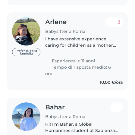
Arlene
2
Babysitter a Roma
I have extensive experience
caring for children as a mother
and as a qualified teacher from
Preferita dalla
famiglia
the Philippines. I enjoy spending
Esperienza: > 11 anni
time with children, helping
Tempo di risposta medio: 6
them learn, play, and grow..
ore
10,00 €/ora
Bahar
Babysitter a Roma
Hi! I'm Bahar, a Global
Humanities student at Sapienza