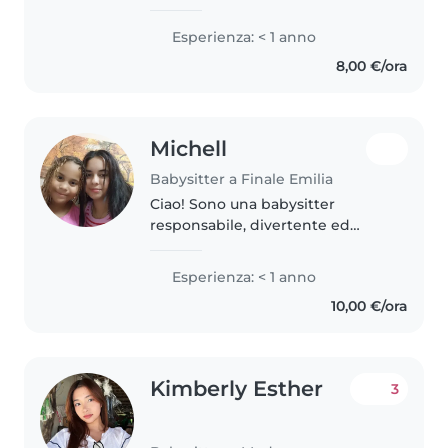
University. I speak English
fluently and have experience
Esperienza: < 1 anno
working as an au pair in Tuscany,
8,00 €/ora
where I cared for seven-year-old
twins...
Michell
Babysitter a Finale Emilia
Ciao! Sono una babysitter
responsabile, divertente ed
entusiasta, perfetta per
prendermi cura dei tuoi bambini.
Esperienza: < 1 anno
Ho esperienza con neonati e
10,00 €/ora
bambini piccoli e sono brava a
leggere,..
Kimberly Esther
3