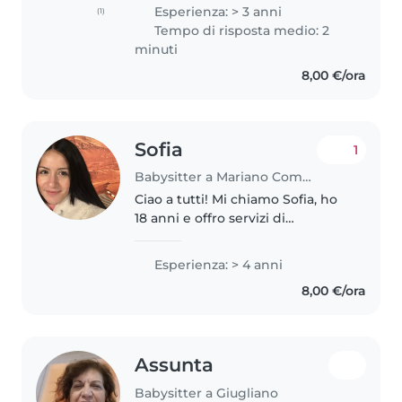
esperienza nella cura dei
Esperienza: > 3 anni
(1)
bambini di diverse età, mi piace
Tempo di risposta medio: 2
organizzare attività creative,
minuti
aiutare..
8,00 €/ora
Sofia
1
Babysitter a Mariano Comense
Ciao a tutti! Mi chiamo Sofia, ho
18 anni e offro servizi di
babysitting nella mia zona.
Anche se sono nuova su questa
Esperienza: > 4 anni
piattaforma, ho una grandissima
8,00 €/ora
esperienza pratica: sono
cresciuta..
Assunta
Babysitter a Giugliano