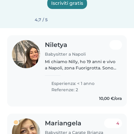
Iscriviti gratis
4,7 / 5
Niletya
Babysitter a Napoli
Mi chiamo Nilly, ho 19 anni e vivo
a Napoli, zona Fuorigrotta. Sono
una persona paziente, creativa e
responsabile. Ho esperienza con
Esperienza: < 1 anno
i bambini grazie alla cura dei miei
Referenze: 2
due nipoti,..
10,00 €/ora
Mariangela
4
Babysitter a Carate Brianza