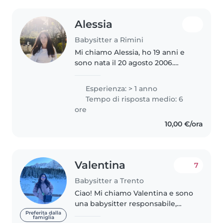
Alessia
Babysitter a Rimini
Mi chiamo Alessia, ho 19 anni e
sono nata il 20 agosto 2006.
Attualmente frequento l'ultimo
anno del Liceo Artistico Volta-
Esperienza: > 1 anno
Fellini e a settembre inizierò il
Tempo di risposta medio: 6
corso di laurea in Design..
ore
10,00 €/ora
Valentina
7
Babysitter a Trento
Ciao! Mi chiamo Valentina e sono
una babysitter responsabile,
paziente e affidabile. Ho
Preferita dalla
famiglia