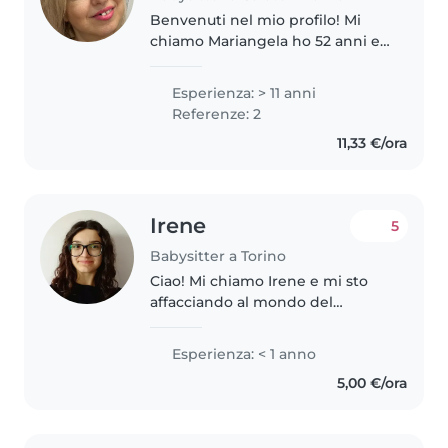
Benvenuti nel mio profilo! Mi
chiamo Mariangela ho 52 anni e
da 30 mi occupo di bambini. Ho
collaborato con molte famiglie
Esperienza: > 11 anni
prendendomi cura dei neonati a
Referenze: 2
360o. Negli anni mi sono presa..
11,33 €/ora
Irene
5
Babysitter a Torino
Ciao! Mi chiamo Irene e mi sto
affacciando al mondo del
babysitting con grande
entusiasmo e voglia di imparare.
Esperienza: < 1 anno
Sono una ragazza di 19 anni
5,00 €/ora
responsabile, affidabile, attenta e
dolce...