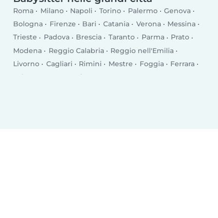
Roma
Milano
Napoli
Torino
Palermo
Genova
Bologna
Firenze
Bari
Catania
Verona
Messina
Trieste
Padova
Brescia
Taranto
Parma
Prato
Modena
Reggio Calabria
Reggio nell'Emilia
Livorno
Cagliari
Rimini
Mestre
Foggia
Ferrara
Salerno
Monza
Siracusa
Bergamo
Trento
Perugia
Pescara
Forlì
Vicenza
Terni
Pisa
Bolzano