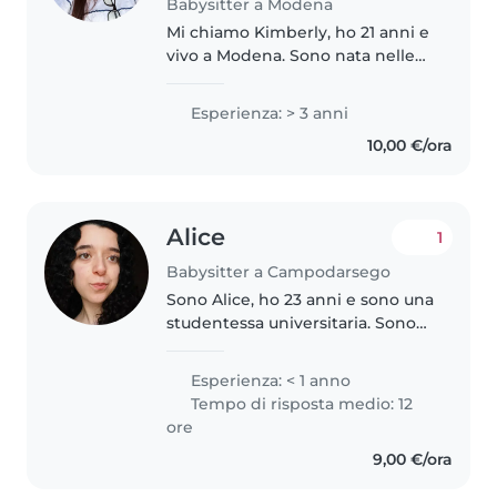
Babysitter a Modena
Mi chiamo Kimberly, ho 21 anni e
vivo a Modena. Sono nata nelle
Filippine ma cresciuta in Italia,
dove mi sono diplomata con
Esperienza: > 3 anni
ottimi risultati all'Istituto
10,00 €/ora
Cattaneo-Deledda, indirizzo..
Alice
1
Babysitter a Campodarsego
Sono Alice, ho 23 anni e sono una
studentessa universitaria. Sono
alle prime armi con l'esperienza
da babysitter, ma le sfide non mi
Esperienza: < 1 anno
hanno mai fatto paura. Sono
Tempo di risposta medio: 12
disponibile a guidare..
ore
9,00 €/ora