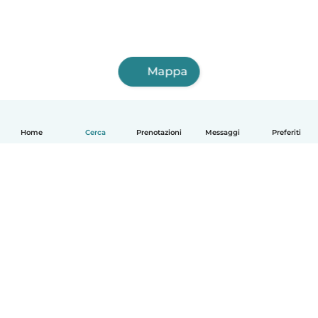
Mappa
Home
Cerca
Prenotazioni
Messaggi
Preferiti
Italiano
Come funziona
Aiuto
Termini e privacy
Prezzi
Dati aziendali
Babysits per le aziende
Standard della community