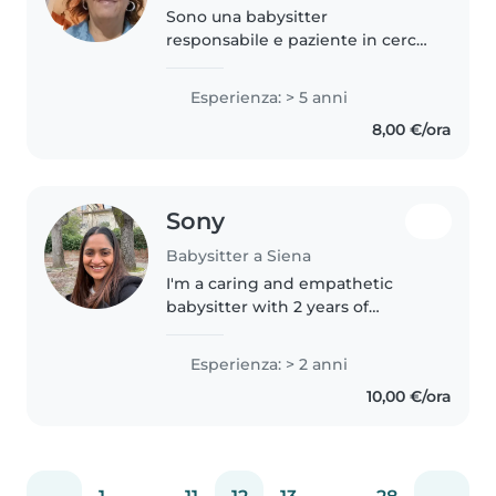
Sono una babysitter
responsabile e paziente in cerca
di nuove famiglie da aiutare. Ho 5
anni di esperienza lavorando con
Esperienza: > 5 anni
bambini in età prescolare e sono
8,00 €/ora
in grado di leggere e giocare..
Sony
Babysitter a Siena
I'm a caring and empathetic
babysitter with 2 years of
experience looking after
preschoolers, toddlers, and
Esperienza: > 2 anni
babies. I have also babysitted my
10,00 €/ora
young cousins. I'm comfortable
with pets,..