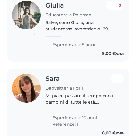
Giulia
2
Educatore a Palermo
Salve, sono Giulia, una
studentessa lavoratrice di 29
(1)
anni, inizialmente iscritta al corso
di laurea in biotecnologie ma sto
Esperienza: > 5 anni
cambiando con scienze della
9,00 €/ora
formazione primaria. Mi
piacciono..
Sara
Babysitter a Forlì
Mi piace passare il tempo con i
bambini di tutte le età,
aiutandoli nelle attività
quotidiane come i compiti o
Esperienza: > 10 anni
leggere. Ho 10 anni e più di
Referenze: 1
esperienza come babysitter e un
8,00 €/ora
diploma..