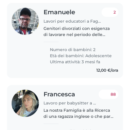
Emanuele
2
Lavori per educatori a Fagagna
Genitori divorziati con esigenza
di lavorare nel periodo delle
vacanze estive
Numero di bambini: 2
Età dei bambini:
Adolescente
Ultima attività: 3 mesi fa
12,00 €/ora
Francesca
88
Lavoro per babysitter a Roma
La nostra Famiglia è alla Ricerca
di una ragazza inglese o che parli
perfettamente inglese disponile
a venire al mare a Sabaudia 5/6