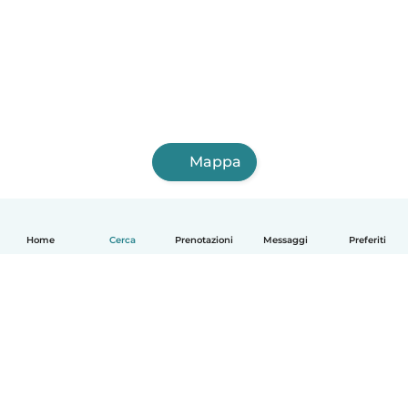
Mappa
Home
Cerca
Prenotazioni
Messaggi
Preferiti
Italiano
Come funziona
Aiuto
Termini e privacy
Prezzi