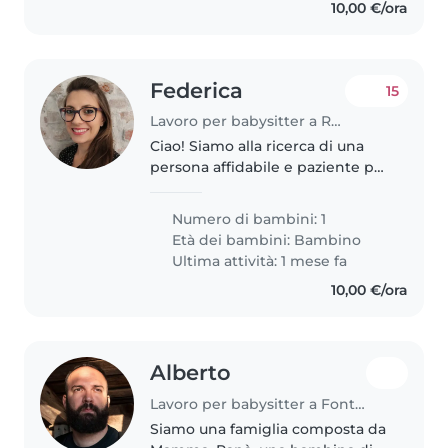
10,00 €/ora
Federica
15
Lavoro per babysitter a Roma
Ciao! Siamo alla ricerca di una
persona affidabile e paziente per
prendersi cura del nostro
bambino di 2 anni, che è molto
Numero di bambini: 1
energico, affettuoso e giocoso.
Età dei bambini:
Bambino
Cerchiamo qualcuno che possa..
Ultima attività: 1 mese fa
10,00 €/ora
Alberto
Lavoro per babysitter a Fonte Nuova
Siamo una famiglia composta da