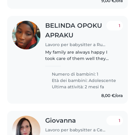
9,00 €/ora
BELINDA OPOKU
1
APRAKU
Lavoro per babysitter a Rubiera
My family are always happy I
took care of them well they
don't lack anything
Numero di bambini: 1
Età dei bambini:
Adolescente
Ultima attività: 2 mesi fa
8,00 €/ora
Giovanna
1
Lavoro per babysitter a Certaldo