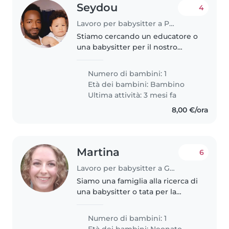
Seydou
4
Lavoro per babysitter a Portogruaro
Stiamo cercando un educatore o
una babysitter per il nostro
bambino di 3 anni, che è
intelligente, divertente e curioso.
Numero di bambini: 1
È importante che tu sia a tuo
Età dei bambini:
Bambino
agio con l'aiuto nei compiti...
Ultima attività: 3 mesi fa
8,00 €/ora
Martina
6
Lavoro per babysitter a Gattinara
Siamo una famiglia alla ricerca di
una babysitter o tata per la
nostra piccola. È una bimba
curiosa, osservatrice e affettuosa.
Numero di bambini: 1
Cerchiamo qualcuno che sia a
Età dei bambini:
Neonato