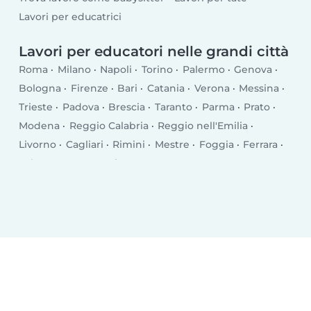
Lavori per educatrici
Lavori per educatori nelle grandi città
Roma
Milano
Napoli
Torino
Palermo
Genova
Bologna
Firenze
Bari
Catania
Verona
Messina
Trieste
Padova
Brescia
Taranto
Parma
Prato
Modena
Reggio Calabria
Reggio nell'Emilia
Livorno
Cagliari
Rimini
Mestre
Foggia
Ferrara
Salerno
Monza
Siracusa
Bergamo
Trento
Perugia
Pescara
Forlì
Vicenza
Terni
Pisa
Bolzano