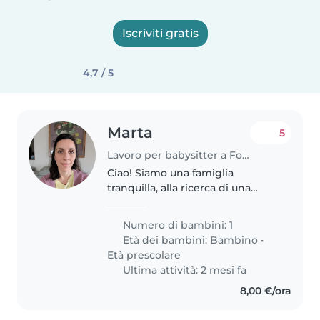
Iscriviti gratis
4,7 / 5
Marta
5
Lavoro per babysitter a Fonte Nuova
Ciao! Siamo una famiglia
tranquilla, alla ricerca di una
babysitter che possa prendersi
cura della bimba ed
Numero di bambini: 1
eventualmente della casa. la
Età dei bambini:
Bambino
•
bimba ha 2 anni e mezzo, edè
Età prescolare
tranquilla, ama..
Ultima attività: 2 mesi fa
8,00 €/ora