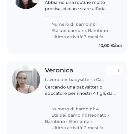
Abbiamo una routine molto
precisa, ci piace stare all'aria
aperta, in contatto con la natura
e al parco. Abbiamo poche
Numero di bambini: 1
regole ma ben chiare: no
Età dei bambini:
Bambino
schermi, no zuccheri, no fumo.
Ultima attività: 3 mesi fa
Prediligo..
10,00 €/ora
Veronica
1
Lavoro per babysitter a Caselle Torinese
Cercando una babysitter o
educatore per i nostri 4 figli, dai
0 ai 10 anni. I nostri bambini sono
pieni di energia, curiosi e amano
Numero di bambini: 4
giocare. Abbiamo un cane
Età dei bambini:
Neonato
•
amichevole in casa, quindi..
Bambino
•
Elementari
Ultima attività: 2 mesi fa