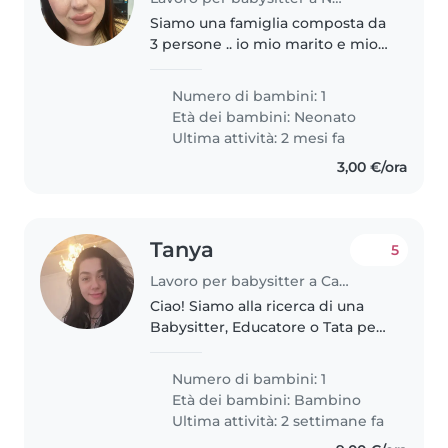
Siamo una famiglia composta da
3 persone .. io mio marito e mio
figlio di 9 mesi .. lavoriamo
entrambi e mi serve una mano
Numero di bambini: 1
con il bimbo che vuole giocare
Età dei bambini:
Neonato
sempre non piange mai molto..
Ultima attività: 2 mesi fa
3,00 €/ora
Tanya
5
Lavoro per babysitter a Cadelbosco di Sopra
Ciao! Siamo alla ricerca di una
Babysitter, Educatore o Tata per
il nostro bambino di 2 anni. Mio
figlio non parla ancora e
Numero di bambini: 1
presenta tutti quei
Età dei bambini:
Bambino
comportamenti difficili da
Ultima attività: 2 settimane fa
gestire che..