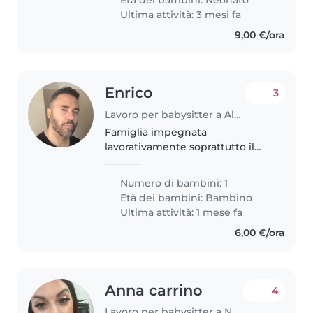
proprio agio con gli animali..
Ultima attività: 3 mesi fa
9,00 €/ora
Enrico
3
Lavoro per babysitter a Alezio
Famiglia impegnata
lavorativamente soprattutto il
padre cerca un aiuto per la
mamma che lavora anche essa e
Numero di bambini: 1
abbiam due figli una di 3 anni e 4
Età dei bambini:
Bambino
mesi e un neonato di 3
Ultima attività: 1 mese fa
6,00 €/ora
Anna carrino
4
Lavoro per babysitter a Napoli