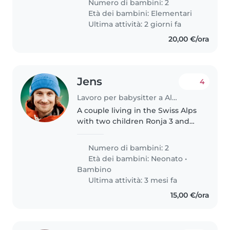
Numero di bambini: 2
seguire i bambini(9 anni lei e 7
Età dei bambini:
Elementari
anni lui) al mare..
Ultima attività: 2 giorni fa
20,00 €/ora
Jens
4
Lavoro per babysitter a Albenga
A couple living in the Swiss Alps
with two children Ronja 3 and
Finn 1 years old.
Numero di bambini: 2
Età dei bambini:
Neonato
•
Bambino
Ultima attività: 3 mesi fa
15,00 €/ora