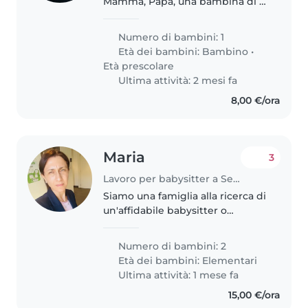
Mamma, Papà, una bambina di 2
anni e mezzo e 2 gatti. Il Papà
lavora da casa quindi la
Numero di bambini: 1
babysitter non sarà mai sola con
Età dei bambini:
Bambino
•
la bimba.
Età prescolare
Ultima attività: 2 mesi fa
8,00 €/ora
Maria
3
Lavoro per babysitter a Segrate
Siamo una famiglia alla ricerca di
un'affidabile babysitter o
educatore per i nostri due figli,
entrambi in età scolare. I nostri
Numero di bambini: 2
figli sono affettuosi, energici e
Età dei bambini:
Elementari
amichevoli. Cerchiamo..
Ultima attività: 1 mese fa
15,00 €/ora