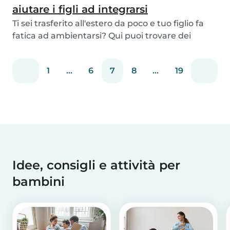
aiutare i figli ad integrarsi
Ti sei trasferito all'estero da poco e tuo figlio fa
fatica ad ambientarsi? Qui puoi trovare dei
consigli utili per aiutare il tuo bambino a vivere al
meglio questa esperienza!
1
...
6
7
8
...
19
Idee, consigli e attività per
bambini