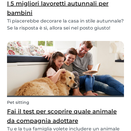
I 5 migliori lavoretti autunnali per
bambini
Ti piacerebbe decorare la casa in stile autunnale?
Se la risposta è sì, allora sei nel posto giusto!
Abbiamo creato 5 bellissimi lavoretti, da
realizzare anche insieme ai bambini. Scegli tra
una fata, una ghirlanda da appendere al muro,...
Pet sitting
Fai il test per scoprire quale animale
da compagnia adottare
Tu e la tua famiglia volete includere un animale