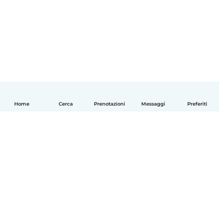
Home
Cerca
Prenotazioni
Messaggi
Preferiti
Italiano
Come funziona
Aiuto
Termini e privacy
Prezzi