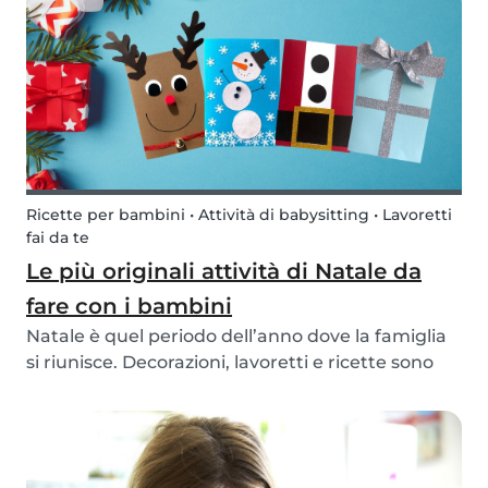
appuntamento con i/le babysitter in modo
rapido e diretto at...
Ricette per bambini • Attività di babysitting • Lavoretti
fai da te
Le più originali attività di Natale da
fare con i bambini
Natale è quel periodo dell’anno dove la famiglia
si riunisce. Decorazioni, lavoretti e ricette sono
alcuni dei preparativi che coinvolgono tutte le
famiglie. In questo articolo ti suggeriamo tante
attività di Natale, da fare soprattutto...