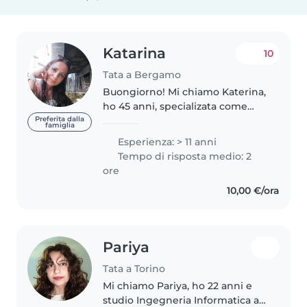
Katarina
10
Tata a Bergamo
Buongiorno! Mi chiamo Katerina,
ho 45 anni, specializata come
educatrice ed insegnante di
Preferita dalla
famiglia
scuola materna! Ho più di 20 anni
Esperienza: > 11 anni
di esperienza lavorando negli
Tempo di risposta medio: 2
asili nidi, scuole materne,..
ore
10,00 €/ora
Pariya
Tata a Torino
Mi chiamo Pariya, ho 22 anni e
studio Ingegneria Informatica al