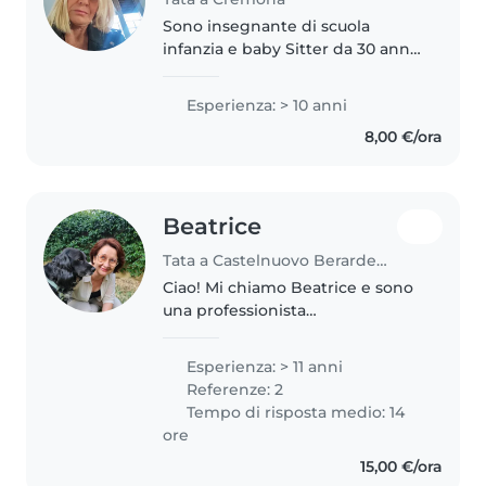
Sono insegnante di scuola
infanzia e baby Sitter da 30 anni
e amo il mio lavoro amore gi
animali e la vita alll aria aperta
Esperienza: > 10 anni
sono responsabile e puntuale e
8,00 €/ora
molto dolce ho un figlio..
Beatrice
Tata a Castelnuovo Berardenga
Ciao! Mi chiamo Beatrice e sono
una professionista
dell'educazione e del benessere
con oltre 20 anni di esperienza
Esperienza: > 11 anni
internazionale (UK, Svizzera,
Referenze: 2
Italia). Non sono solo una
Tempo di risposta medio: 14
babysitter,..
ore
15,00 €/ora