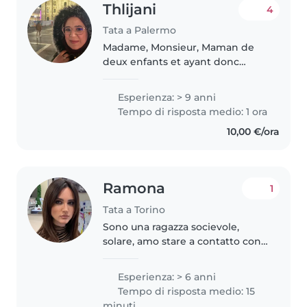
Thlijani
4
Tata a Palermo
Madame, Monsieur, Maman de
deux enfants et ayant donc
acquis une solide expérience
maternelle, je souhaite mettre
Esperienza: > 9 anni
mes compétences au service des
Tempo di risposta medio: 1 ora
familles en tant que baby-sitter...
10,00 €/ora
Ramona
1
Tata a Torino
Sono una ragazza socievole,
solare, amo stare a contatto con i
bambini. Seria, Responsabile
,paziente , premurosa
Esperienza: > 6 anni
,divertente. Ho esperienza sia
Tempo di risposta medio: 15
con bambini piccoli ,sia con
minuti