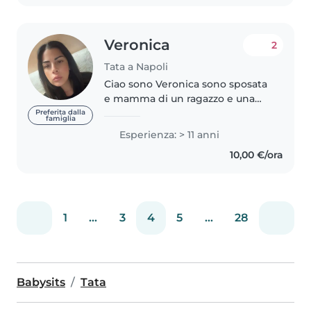
Veronica
2
Tata a Napoli
Ciao sono Veronica sono sposata
e mamma di un ragazzo e una
ragazza lavoro come babysitter
Preferita dalla
famiglia
da più di 10 anni mi sono sempre
Esperienza: > 11 anni
trovata bene con tutte le
10,00 €/ora
famiglie che ho lavorato... sono..
1
...
3
4
5
...
28
Babysits
Tata