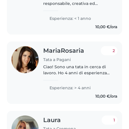
responsabile, creativa ed
empatica, pronta a pren
Esperienza: < 1 anno
10,00 €/ora
MariaRosaria
2
Tata a Pagani
Ciao! Sono una tata in cerca di
lavoro. Ho 4 anni di esperienza
con bambini in età prescolare,
scolastica e adolescenti. Sono a
Esperienza: > 4 anni
mio agio con gli animali
10,00 €/ora
domestici, cucinare e aiutare..
Laura
1
Tata a Cremona