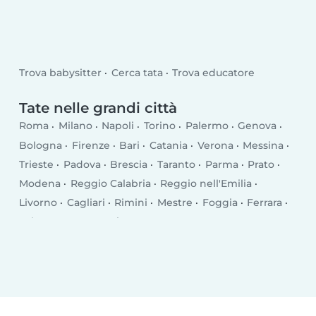
Trova babysitter
Cerca tata
Trova educatore
Tate nelle grandi città
Roma
Milano
Napoli
Torino
Palermo
Genova
Bologna
Firenze
Bari
Catania
Verona
Messina
Trieste
Padova
Brescia
Taranto
Parma
Prato
Modena
Reggio Calabria
Reggio nell'Emilia
Livorno
Cagliari
Rimini
Mestre
Foggia
Ferrara
Salerno
Monza
Siracusa
Bergamo
Trento
Perugia
Pescara
Forlì
Vicenza
Terni
Pisa
Bolzano