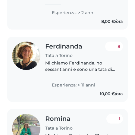
Politecnico di Torino. Ho
insegnato inglese ai bambini per
Esperienza: > 2 anni
due anni. Posso aiutare nei
8,00 €/ora
compiti e nell'apprendimento..
Ferdinanda
8
Tata a Torino
Mi chiamo Ferdinanda, ho
sessant’anni e sono una tata di
lunga data con comprovata
esperienza nell’accudimento di
Esperienza: > 11 anni
bambini di ogni età. Sono
10,00 €/ora
mamma di quattro figli, ormai
adulti e nutro..
Romina
1
Tata a Torino