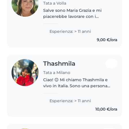
Tata a Volla
Salve sono Maria Grazia e mi
piacerebbe lavorare con i
bambini. Ho molta esperienza
nel settore avendo avuto 3 figli,
Esperienza: > 11 anni
ormai grandi. Con i bimbi è una
9,00 €/ora
continua scoperta, bisogna
sempre..
Thashmila
Tata a Milano
Ciao! 😊 Mi chiamo Thashmila e
vivo in Italia. Sono una persona
responsabile, paziente e
affettuosa con i bambini. Ho
Esperienza: > 11 anni
esperienza con bambini piccoli e
10,00 €/ora
mi piace prendermi cura di loro,..