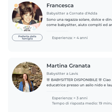
Francesca
Babysitter a Cornate d'Adda
Sono una ragazza solare, dolce e din
come babysitter, aiuto compiti ed an
turistici (nursery e mini club). Diplo
studentessa universitaria..
Preferita dalla
Esperienza: > 4 anni
famiglia
Martina Granata
Babysitter a Lavis
🌸 BABYSITTER DISPONIBILE 🌸 Ciao a tutti, sono Martina,
educatrice presso un asilo nido e la
Scienze Pedagogiche. Lavorare con i bambini è la mia
passione: mi..
Esperienza: > 3 anni
Tempo di risposta medio: 19 minu