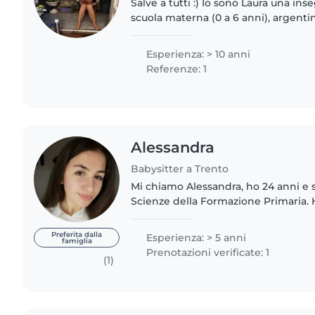
Salve a tutti :) Io sono Laura una ins
scuola materna (0 a 6 anni), argentina/italiana
servizio c
Esperienza: > 10 anni
Referenze: 1
Alessandra
Babysitter a Trento
Mi chiamo Alessandra, ho 24 anni e 
Scienze della Formazione Primaria. H
Tirocini Formativi e delle supplenze
d'infazia e primarie..
Preferita dalla
Esperienza: > 5 anni
famiglia
Prenotazioni verificate: 1
(1)