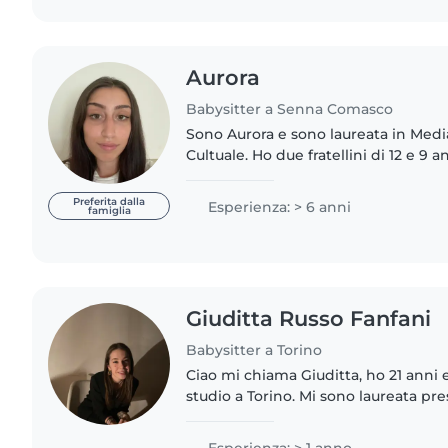
Aurora
Babysitter a Senna Comasco
Sono Aurora e sono laureata in Medi
Cultuale. Ho due fratellini di 12 e 9 
loro da quando sono nati. Inoltre mi
bimbo..
Preferita dalla
Esperienza: > 6 anni
famiglia
Giuditta Russo Fanfani
Babysitter a Torino
Ciao mi chiama Giuditta, ho 21 anni 
studio a Torino. Mi sono laureata pres
architettura alla Sapienza.Mi piacciono molto i bambini e
giocare..
Esperienza: > 1 anno