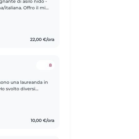
egnante di asilo nido -
. Offro il mio
ome Babysitter e Tata. Ho una esperienza di..
22,00 €/ora
8
sono una laureanda in
o svolto diversi
 presso le scuole
10,00 €/ora