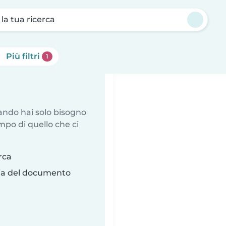
a la tua ricerca
Più filtri
1
uando hai solo bisogno
mpo di quello che ci
rca
ria del documento