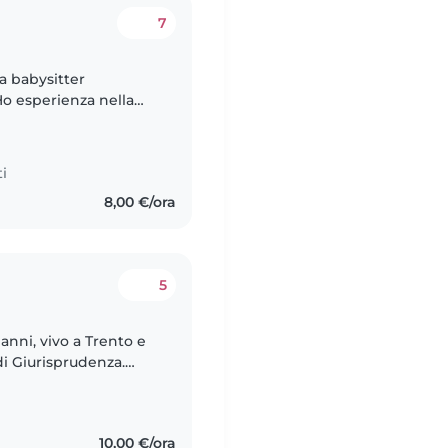
7
a babysitter
Ho esperienza nella
piace organizzare
i
8,00 €/ora
5
anni, vivo a Trento e
i Giurisprudenza.
premurosa e
10,00 €/ora