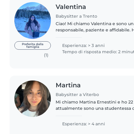
Valentina
Babysitter a Trento
Ciao! Mi chiamo Valentina e sono un
responsabile, paziente e affidabile. 
cura dei bambini di diverse età, mi 
attività creative, aiutare..
Preferita dalla
Esperienza: > 3 anni
famiglia
Tempo di risposta medio: 2 minut
(1)
Martina
Babysitter a Viterbo
Mi chiamo Martina Ernestini e ho 22 
attualmente sono una studentessa d
Sono una ragazza paziente, dolce, 
divertente. Mi piace rendermi..
Esperienza: > 4 anni