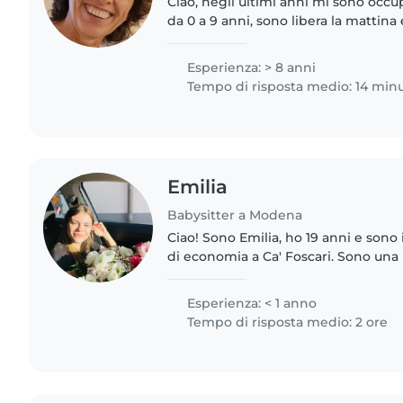
Ciao, negli ultimi anni mi sono occu
da 0 a 9 anni, sono libera la mattina
occasionalmente a chiamata la sera 
ora con i bimbi quando..
Esperienza: > 8 anni
Tempo di risposta medio: 14 minu
Emilia
Babysitter a Modena
Ciao! Sono Emilia, ho 19 anni e sono 
di economia a Ca' Foscari. Sono una
piacciono molto i bambini. Sono di
babysitter al pomeriggio..
Esperienza: < 1 anno
Tempo di risposta medio: 2 ore