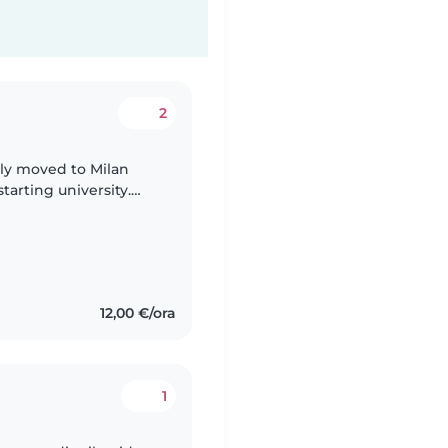
2
ntly moved to Milan
tarting university.
 close to my younger
12,00 €/ora
1