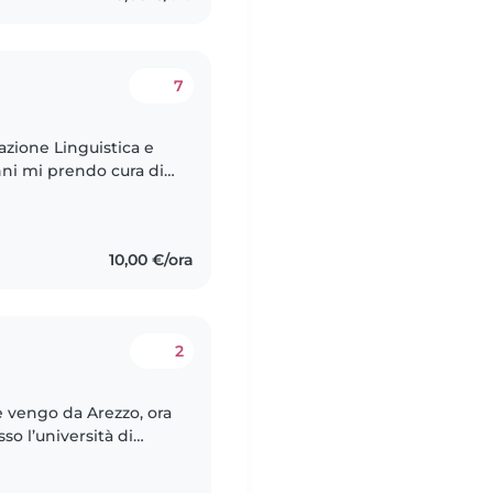
7
azione Linguistica e
anni mi prendo cura di
 sono presa cura di un
10,00 €/ora
2
e vengo da Arezzo, ora
so l’università di