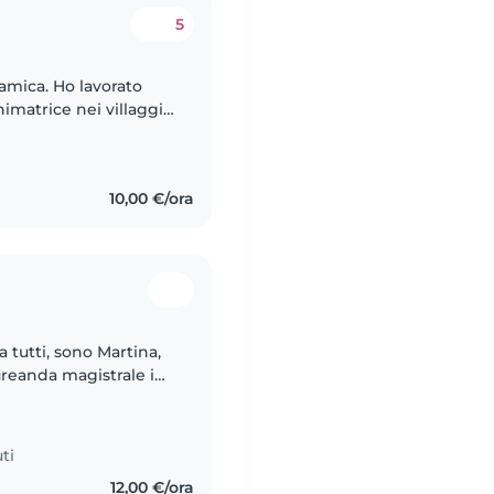
5
amica. Ho lavorato
imatrice nei villaggi
mata in lingue,
10,00 €/ora
ureanda magistrale in
ti
12,00 €/ora