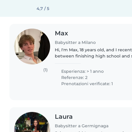
4,7 / 5
Max
Babysitter a Milano
Hi, I'm Max, 18 years old, and I rece
between finishing high school and s
Back in Germany, I was always very
cousins (I'm..
(1)
Esperienza: > 1 anno
Referenze: 2
Prenotazioni verificate: 1
Laura
Babysitter a Germignaga