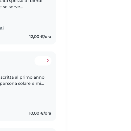
pata spesso di bimbi
 e se serve
o per stare qualche
ti
12,00 €/ora
2
iscritta al primo anno
 persona solare e mi
sponibile come
10,00 €/ora