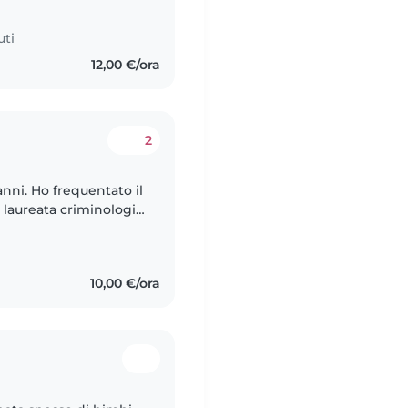
uti
12,00 €/ora
2
nni. Ho frequentato il
 laureata criminologia
e. INOLTRE SONO
10,00 €/ora