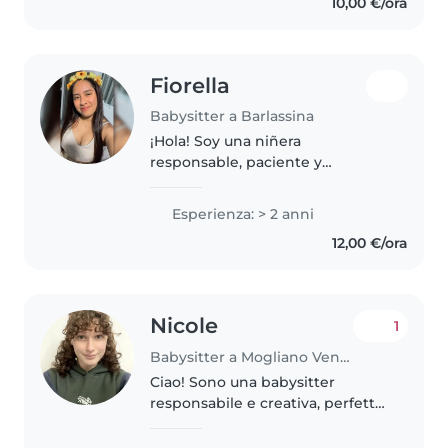
10,00 €/ora
organizzando gioco e attività
creative...
Fiorella
Babysitter a Barlassina
¡Hola! Soy una niñera
responsable, paciente y
amigable en sus 30s con 2 años
de experiencia cuidando bebés,
Esperienza: > 2 anni
niños pequeños y preescolares.
12,00 €/ora
Tengo experiencia con niños con
necesidades..
Nicole
1
Babysitter a Mogliano Veneto
Ciao! Sono una babysitter
responsabile e creativa, perfetta
per prendersi cura dei tuoi
bambini. Ho esperienza con