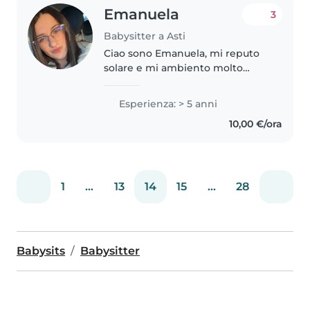
Emanuela
3
Babysitter a Asti
Ciao sono Emanuela, mi reputo
solare e mi ambiento molto
facilmente, sto terminando i
miei studi in scienze
Esperienza: > 5 anni
infermieristiche. Ho esperienza
10,00 €/ora
con i miei tre nipotini, li ho
guardati..
1
...
13
14
15
...
28
Babysits
Babysitter