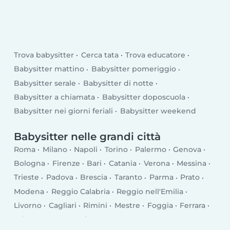
Trova babysitter
Cerca tata
Trova educatore
Babysitter mattino
Babysitter pomeriggio
Babysitter serale
Babysitter di notte
Babysitter a chiamata
Babysitter doposcuola
Babysitter nei giorni feriali
Babysitter weekend
Babysitter nelle grandi città
Roma
Milano
Napoli
Torino
Palermo
Genova
Bologna
Firenze
Bari
Catania
Verona
Messina
Trieste
Padova
Brescia
Taranto
Parma
Prato
Modena
Reggio Calabria
Reggio nell'Emilia
Livorno
Cagliari
Rimini
Mestre
Foggia
Ferrara
Salerno
Monza
Siracusa
Bergamo
Trento