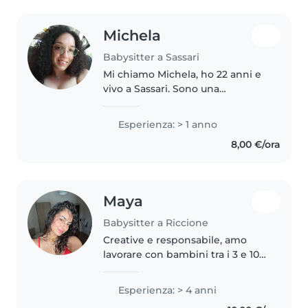
Michela
Babysitter a Sassari
Mi chiamo Michela, ho 22 anni e
vivo a Sassari. Sono una
studentessa universitaria,
attualmente sto concludendo gli
Esperienza: > 1 anno
studi della triennale in Scienze
8,00 €/ora
dell'Educazione. Sono una
ragazza..
Maya
Babysitter a Riccione
Creative e responsabile, amo
lavorare con bambini tra i 3 e 10
anni. Da 4 anni offro supporto
nella cura dei più piccoli,
Esperienza: > 4 anni
aiutandoli con i compiti e