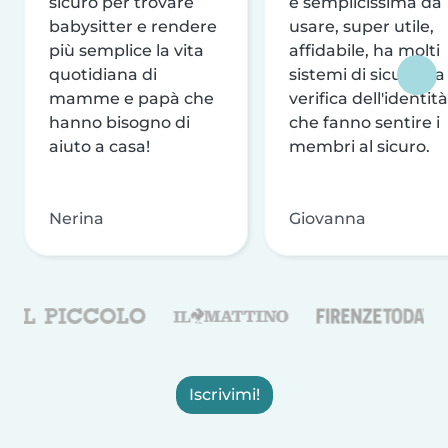
sicuro per trovare
è semplicissima da
babysitter e rendere
usare, super utile,
più semplice la vita
affidabile, ha molti
quotidiana di
sistemi di sicurezza
mamme e papà che
verifica dell'identità
hanno bisogno di
che fanno sentire i
aiuto a casa!
membri al sicuro.
Nerina
Giovanna
Iscrivimi!