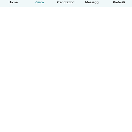
Home
Cerca
Prenotazioni
Messaggi
Preferiti
Italiano
Come funziona
Aiuto
Termini e privacy
Prezzi
Dati aziendali
Babysits per le aziende
Standard della community
© Babysits B.V.