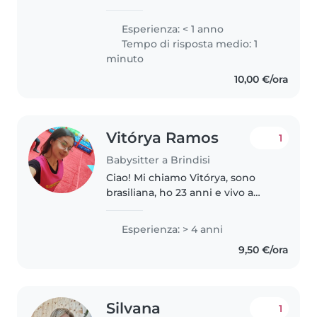
universitaria a Palermo, studio
medicina. Cerco lavoro come
Esperienza: < 1 anno
baby sitter o aiuto compiti per
Tempo di risposta medio: 1
bambini di scuola elementare e
minuto
media...
10,00 €/ora
Vitórya Ramos
1
Babysitter a Brindisi
Ciao! Mi chiamo Vitórya, sono
brasiliana, ho 23 anni e vivo a
Brindisi. Ho uma grande
passione per il mondo
Esperienza: > 4 anni
dell'infanzia e un'esperienza di 5
9,50 €/ora
anni nella cura dei bambini di
tutte..
Silvana
1