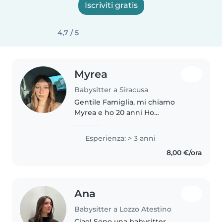
Iscriviti gratis
4,7 / 5
Myrea
Babysitter a Siracusa
Gentile Famiglia, mi chiamo
Myrea e ho 20 anni Ho
esperienza nella cura dei
bambini fin dall'età di 16 anni.
Esperienza: > 3 anni
Per due anni mi sono occupata
8,00 €/ora
dei miei cuginetti, di 2 e 3 anni,
prendendomi..
Ana
Babysitter a Lozzo Atestino
Ciao! Sono una babysitter