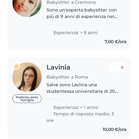
Babysitter a Cremona
Sono un'esperta babysitter con
più di 9 anni di esperienza nel
prendermi cura di bambini di
tutte le età, dai neonati agli
Esperienza: > 9 anni
adolescenti. Sono una persona
7,00 €/ora
premurosa, empatica ed
entusiasta,..
Lavinia
4
Babysitter a Roma
Salve sono Lavinia una
studentessa universitaria di 20
anni. Sono alla ricerca di un
Preferita dalla
famiglia
lavoro come babysitter part-time
Esperienza: < 1 anno
o a tempo pieno. Mi è sempre
Tempo di risposta medio: 3
piaciuta l'idea di lavorare a
ore
contatto..
10,00 €/ora