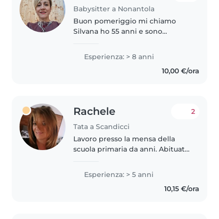
Babysitter a Nonantola
Buon pomeriggio mi chiamo
Silvana ho 55 anni e sono
mamma di 2 splendide ragazze.A
parte la mia esperienza di
Esperienza: > 8 anni
mamma, ho gia' lavorato in
10,00 €/ora
passato come baby sitter per
tanto tempo. Mi..
Rachele
2
Tata a Scandicci
Lavoro presso la mensa della
scuola primaria da anni. Abituata
a stare a contatto con bambini
dai 3 agli 11 anni Sono esperta
Esperienza: > 5 anni
nell'occuparmi di bambini Ho
10,15 €/ora
due figli grandi. Sono una..