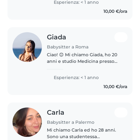
Esperienza: < 1 anno
bambini in età prescolare e
10,00 €/ora
adoro disegnare, fare lavoretti e
giocare...
Giada
Babysitter a Roma
Ciao! 😊 Mi chiamo Giada, ho 20
anni e studio Medicina presso
l'Università La Sapienza di Roma.
Sono una persona responsabile,
Esperienza: < 1 anno
affidabile e solare, con una
10,00 €/ora
grande passione per i bambini...
Carla
Babysitter a Palermo
Mi chiamo Carla ed ho 28 anni.
Sono una studentessa