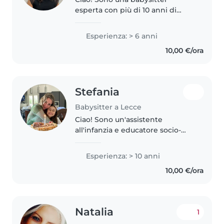
esperta con più di 10 anni di
esperienza con bambini e
adolescenti di tutte le età. Ho
Esperienza: > 6 anni
una laurea in Psicologia, una
10,00 €/ora
specializzazione in
Psicopedagogia e..
Stefania
Babysitter a Lecce
Ciao! Sono un'assistente
all'infanzia e educatore socio-
pedagogico con 10 anni di
esperienza. Ho una laurea in
Esperienza: > 10 anni
scienze dell'educazione e mi
10,00 €/ora
occupo di bambini di tutte le età,
inclusi..
Natalia
1