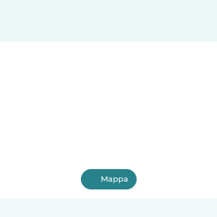
Perugia
Pescara
Forlì
Vicenza
Terni
Pisa
Bolzano
Mappa