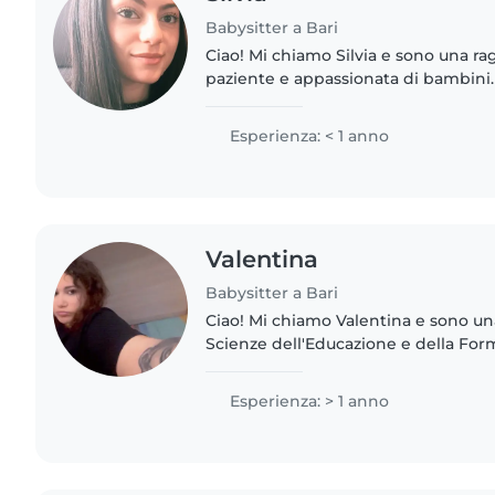
Babysitter a Bari
Ciao! Mi chiamo Silvia e sono una ra
paziente e appassionata di bambini.
prendermi cura di bambini di diver
loro un ambiente sicuro,..
Esperienza: < 1 anno
Valentina
Babysitter a Bari
Ciao! Mi chiamo Valentina e sono un
Scienze dell'Educazione e della For
una ragazza dolce, responsabile ed 
esperienza nel sociale..
Esperienza: > 1 anno