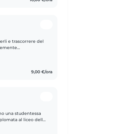
li e trascorrere del
icemente
uto esperienze
a..
9,00 €/ora
ono una studentessa
plomata al liceo delle
ienza con i bambini