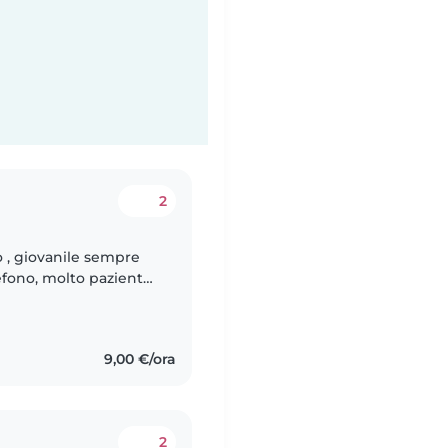
2
o , giovanile sempre
efono, molto paziente
enze
9,00 €/ora
2