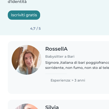
d'identità
Iscriviti gratis
4,7 / 5
RossellA
Babysitter a Bari
Signora ,italiana di bari poggiofranc
sorridente, non fumo, non sto al tel
adoro stare con i bambini, max serietà, esperi
lavorative..
Esperienza: > 3 anni
Silvia