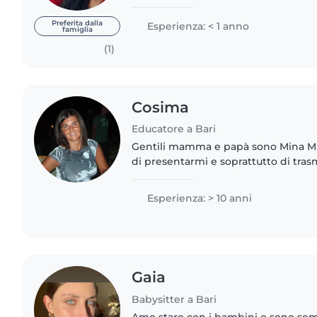
ricarichi nelle ore fuori dalle aule! 
affidabile,..
Preferita dalla
Esperienza: < 1 anno
famiglia
(1)
Cosima
Educatore a Bari
Gentili mamma e papà sono Mina Mile
di presentarmi e soprattutto di tras
mie competenze ma la passione per
dell'infanzia. Negli ultimi..
Esperienza: > 10 anni
Gaia
Babysitter a Bari