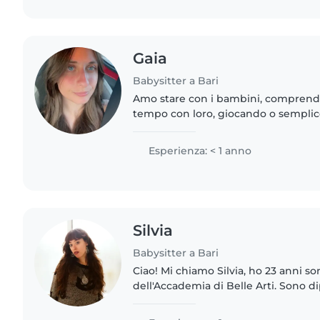
Gaia
Babysitter a Bari
Amo stare con i bambini, comprender
tempo con loro, giocando o sempl
prendendomene cura. Ho sempre av
positive con loro, penso ci sia sintoni
Esperienza: < 1 anno
Silvia
Babysitter a Bari
Ciao! Mi chiamo Silvia, ho 23 anni s
dell'Accademia di Belle Arti. Sono di
Scienze Umane e ho maturato esper
lavorando come..