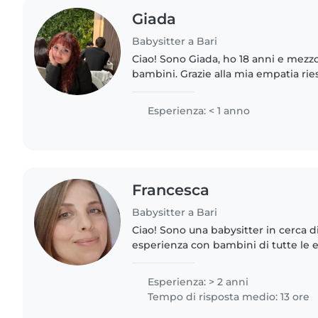
Giada
Babysitter a Bari
Ciao! Sono Giada, ho 18 anni e mezzo
bambini. Grazie alla mia empatia rie
bel feeling con loro. Sono molto paz
piace inventare..
Esperienza: < 1 anno
Francesca
Babysitter a Bari
Ciao! Sono una babysitter in cerca di
esperienza con bambini di tutte le et
adolescenti. Ho un diploma di liceo d
sono..
Esperienza: > 2 anni
Tempo di risposta medio: 13 ore