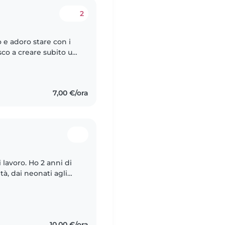
2
 e adoro stare con i
sco a creare subito un
iente, creativa e mi
7,00 €/ora
 lavoro. Ho 2 anni di
à, dai neonati agli
elle scienze sociali e
10,00 €/ora