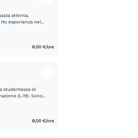
gazza attenta,
 Ho esperienza nel
se età, garantendo
8,00 €/ora
a studentessa di
mazione (L-19). Sono
empatica, con
8,00 €/ora