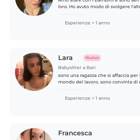
Amo stare con i bambini e sono sem
loro. Ho avuto modo di svolgere l'al
proprio in un asilo ed una scuola el
la conferma..
Esperienza: < 1 anno
Lara
Nuovo
Babysitter a Bari
sono una ragazza che si affaccia per 
mondo del lavoro. sono convinta di r
un'ottima babysitter!mi piace creare 
con i più piccoli..
Esperienza: < 1 anno
Francesca