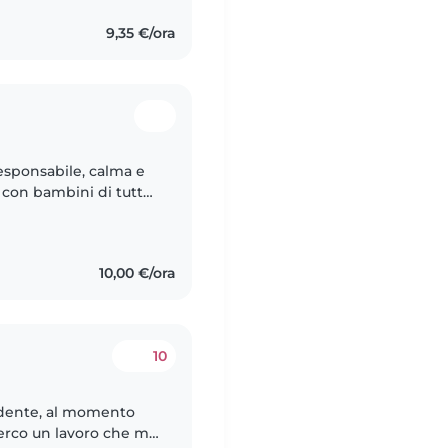
9,35 €/ora
esponsabile, calma e
 con bambini di tutte
e. Mi piace leggere,
10,00 €/ora
10
ndente, al momento
cerco un lavoro che mi