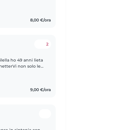
Mi ritengo una persona
8,00 €/ora
2
lla ho 49 anni lieta
metterVi non solo le
 il mondo
9,00 €/ora