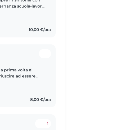
pre in sintonia con
ternanza scuola-lavoro
ementare e lì ho avuto
10,00 €/ora
la prima volta al
iuscire ad essere
attività divertenti
8,00 €/ora
1