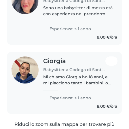
Babysitter a Godega di Sant'Urbano
Sono una babysitter di mezza età
con esperienza nel prendermi
cura di bambini in età prescolare
e bambini piccoli. Sono
Esperienza: < 1 anno
empatica, responsabile e
8,00 €/ora
paziente. Parlo spagnolo e amo
leggere..
Giorgia
Babysitter a Godega di Sant'Urbano
Mi chiamo Giorgia ho 18 anni, e
mi piacciono tanto i bambini, o
avere a che fare con i bambini.
Sono molto creativa, mi piace
Esperienza: < 1 anno
creare nuove idee per divertirsi,
8,00 €/ora
ma allo stesso tempo..
Riduci lo zoom sulla mappa per trovare più