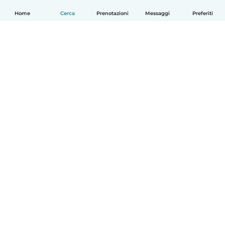
Home
Cerca
Prenotazioni
Messaggi
Preferiti
Italiano
Come funziona
Aiuto
Termini e privacy
Prezzi
Dati aziendali
Babysits per le aziende
Standard della community
© Babysits B.V.