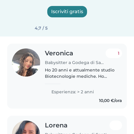
Iscriviti gratis
4,7 / 5
Veronica
1
Babysitter a Godega di Sant'Urbano
Ho 20 anni e attualmente studio
Biotecnologie mediche. Ho
frequentato il Liceo delle Scienze
Umane portandolo a termine
Esperienza: > 2 anni
con ottimi voti. Sono una
10,00 €/ora
persona empatica, paziente e
responsabile,..
Lorena