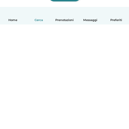
Home
Cerca
Prenotazioni
Messaggi
Preferiti
Italiano
Come funziona
Aiuto
Termini e privacy
Prezzi
Dati aziendali
Babysits per le aziende
Standard della community
© Babysits B.V.