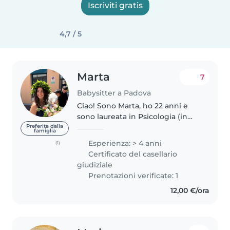
Iscriviti gratis
4,7 / 5
Marta
7
Babysitter a Padova
Ciao! Sono Marta, ho 22 anni e
sono laureata in Psicologia (in
lingua inglese) a Padova, dove
Preferita dalla
famiglia
sto frequentando la magistrale in
Esperienza: > 4 anni
(1)
Psicologia Clinica. Lavoro
Certificato del casellario
stabilmente come babysitter..
giudiziale
Prenotazioni verificate: 1
12,00 €/ora