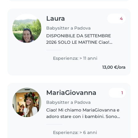
Laura
4
Babysitter a Padova
DISPONIBILE DA SETTEMBRE
2026 SOLO LE MATTINE Ciao!
Sono tata Laura, ho 38 anni e da
15 anni affianco le famiglie e mi
Esperienza: > 11 anni
occupo dei loro bambini in
13,00 €/ora
modo continuativo. Referenziata
e..
MariaGiovanna
1
Babysitter a Padova
Ciao! Mi chiamo MariaGiovanna e
adoro stare con i bambini. Sono
una ragazza solare, dolce e molto
paziente. Ho lavorato come
Esperienza: > 6 anni
babysitter per diversi anni,