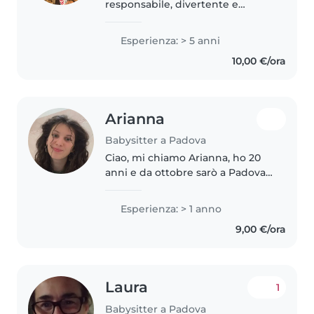
responsabile, divertente e
loquace con 5 anni di esperienza
nella cura di bambini di tutte le
Esperienza: > 5 anni
età. Mi piace leggere, fare
10,00 €/ora
lavoretti e giocare con i
bambini...
Arianna
Babysitter a Padova
Ciao, mi chiamo Arianna, ho 20
anni e da ottobre sarò a Padova
per seguire un corso di
illustrazione, dato che ho fatto il
Esperienza: > 1 anno
liceo artistico. Sono una ragazza
9,00 €/ora
molto tranquilla, gentile..
Laura
1
Babysitter a Padova