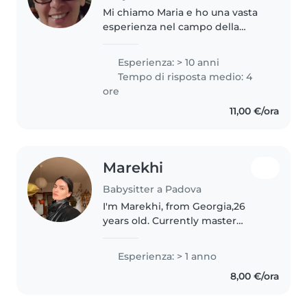
Mi chiamo Maria e ho una vasta
esperienza nel campo della
babysitting, avendo lavorato con
bambini di ogni età per oltre 10
Esperienza: > 10 anni
anni. Sono una persona
Tempo di risposta medio: 4
responsabile, paziente e
ore
fantasiosa,..
11,00 €/ora
Marekhi
Babysitter a Padova
I'm Marekhi, from Georgia,26
years old. Currently master
student in university of Padua,
on program of applied sciences
Esperienza: > 1 anno
to cultural heritage materials and
8,00 €/ora
sites. I have worked as a..