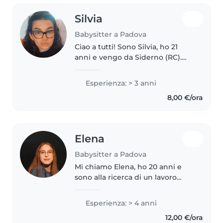
Silvia
Babysitter a Padova
Ciao a tutti! Sono Silvia, ho 21
anni e vengo da Siderno (RC).
Frequento il terzo anno di
Ingegneria a Padova da
Esperienza: > 3 anni
studentessa fuori sede. Cerco un
8,00 €/ora
lavoretto per poter essere un
po'..
Elena
Babysitter a Padova
Mi chiamo Elena, ho 20 anni e
sono alla ricerca di un lavoro
part-time. Sono disponibile a
occuparmi di bambini anche
Esperienza: > 4 anni
durante i weekend o le serate e a
12,00 €/ora
viaggiare con la famiglia