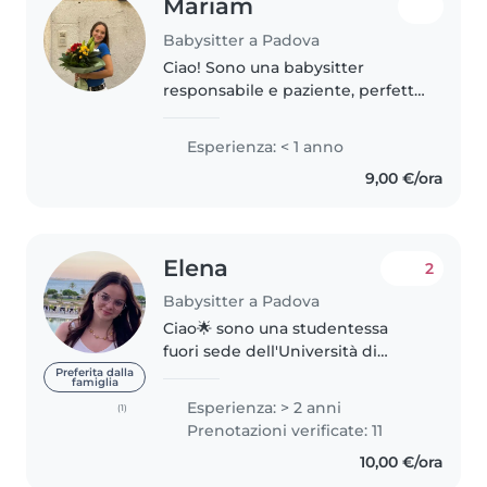
Mariam
Babysitter a Padova
Ciao! Sono una babysitter
responsabile e paziente, perfetta
per prendersi cura dei tuoi
bambini. Ho una formazione in
Esperienza: < 1 anno
servizi per la sanità e assistenza
9,00 €/ora
sociale e mi piace disegnare,..
Elena
2
Babysitter a Padova
Ciao🌟 sono una studentessa
fuori sede dell'Università di
Padova e cerco qualche lavoretto
Preferita dalla
famiglia
per mettere da parte qualche
Esperienza: > 2 anni
(1)
soldo per i miei studi. Ho un po'
Prenotazioni verificate: 11
di esperienza come babysitting,..
10,00 €/ora