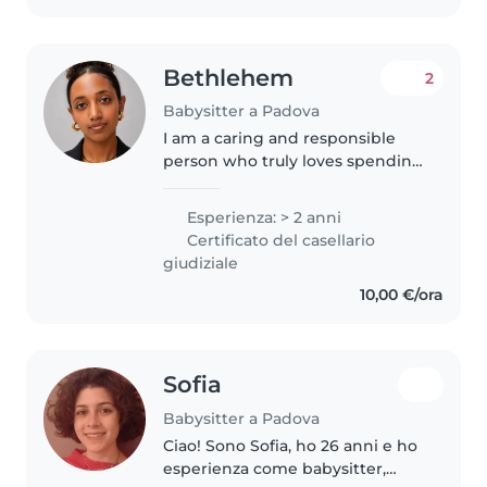
durante..
Bethlehem
2
Babysitter a Padova
I am a caring and responsible
person who truly loves spending
time with children and babies.
Even though I don't have
Esperienza: > 2 anni
professional babysitting
Certificato del casellario
experience yet, I am very
giudiziale
comfortable..
10,00 €/ora
Sofia
Babysitter a Padova
Ciao! Sono Sofia, ho 26 anni e ho
esperienza come babysitter,