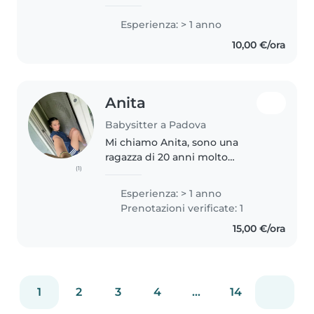
aiuto compiti e animatrice di
centri estivi. Sono disponibile a
Esperienza: > 1 anno
partire dal mese di settembre
10,00 €/ora
nei pomeriggi e/o sere,..
Anita
Babysitter a Padova
Mi chiamo Anita, sono una
ragazza di 20 anni molto
(1)
indipendente. Sono paziente
premurosa creativa ed empatica.
Esperienza: > 1 anno
Ho esperienza con i miei tre
Prenotazioni verificate: 1
nipoti e come babysitter a
15,00 €/ora
tempo pieno...
1
2
3
4
...
14