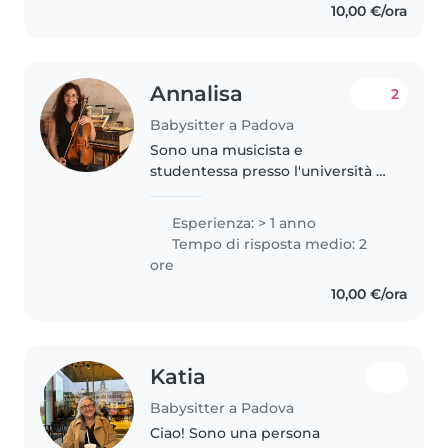
10,00 €/ora
occupandomi sia del gioco..
Annalisa
2
Babysitter a Padova
Sono una musicista e
studentessa presso l'università di
Padova. Adoro passare il tempo
con i bambini e stimolare la loro
Esperienza: > 1 anno
fantasia attraverso la musica, il
Tempo di risposta medio: 2
canto e piccoli laboratori..
ore
10,00 €/ora
Katia
Babysitter a Padova
Ciao! Sono una persona