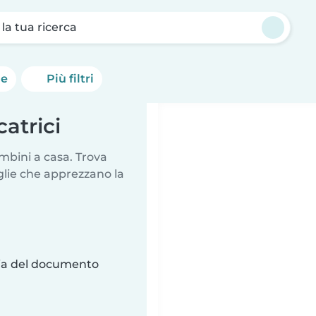
a la tua ricerca
he
Più filtri
atrici
mbini a casa. Trova
glie che apprezzano la
ria del documento