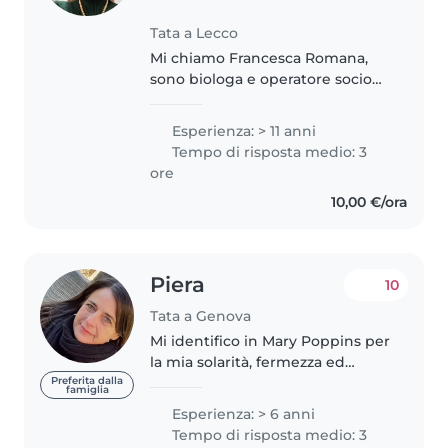
Tata a Lecco
Mi chiamo Francesca Romana,
sono biologa e operatore socio
assistenziale; ho lavorato nelle
scuole dell'infanzia come
Esperienza: > 11 anni
insegnante e presso l'oratorio
Tempo di risposta medio: 3
della parrocchia come
ore
volontaria;..
10,00 €/ora
Piera
10
Tata a Genova
Mi identifico in Mary Poppins per
la mia solarità, fermezza ed
empatia con i bimbi. La mia
Preferita dalla
famiglia
esperienza di mamma è al vostro
Esperienza: > 6 anni
servizio, ho cresciuto i miei 3 figli
Tempo di risposta medio: 3
con pochi e sani principi..