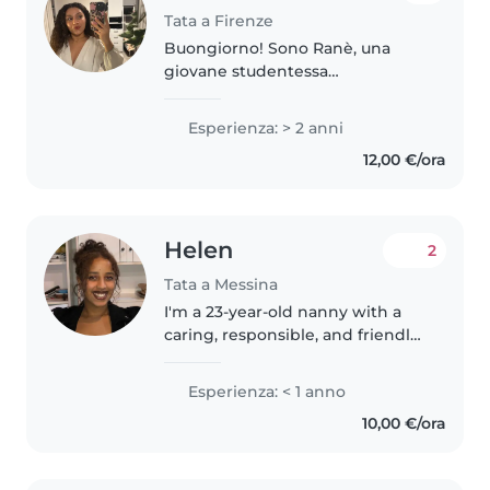
Tata a Firenze
Buongiorno! Sono Ranè, una
giovane studentessa
universitaria alla ricerca di
un'opportunità come tata. Ho 21
Esperienza: > 2 anni
anni ed ho lavorato come
12,00 €/ora
babysitter in questi ultimi 2 anni
con bambini..
Helen
2
Tata a Messina
I'm a 23-year-old nanny with a
caring, responsible, and friendly
personality. While I don't have
any prior professional
Esperienza: < 1 anno
experience, I have enjoyed
10,00 €/ora
caring for toddlers and
preschoolers..