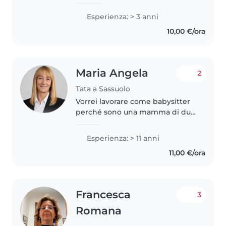
di esperienza nella cura di
bambini dai 2 ai 15 anni. Parlo
Esperienza: > 3 anni
italiano, francese, inglese e turco.
10,00 €/ora
Mi piace disegnare,..
Maria Angela
2
Tata a Sassuolo
Vorrei lavorare come babysitter
perché sono una mamma di due
figli di 29 e 31 anni, che ho
cresciuto personalmente con
Esperienza: > 11 anni
cura e responsabilità fino a
11,00 €/ora
quando sono diventati
autonomi...
Francesca
3
Romana