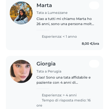
Marta
Tata a Lumezzane
Ciao a tutti mi chiamo Marta ho
26 anni, sono una persona molto
solare e creativa ho da poco
terminato la mia esperienza in
Esperienza: < 1 anno
Francia dove mi occupavo di due
8,00 €/ora
bambini meravigliosi, vorrei..
Giorgia
Tata a Perugia
Ciao! Sono una tata affidabile e
paziente con 4 anni di
esperienza con bambini in età
prescolare, scolari e bambini
Esperienza: > 4 anni
piccoli. Adoro disegnare, leggere
Tempo di risposta medio: 16
e giocare con i bambini. Sono..
ore