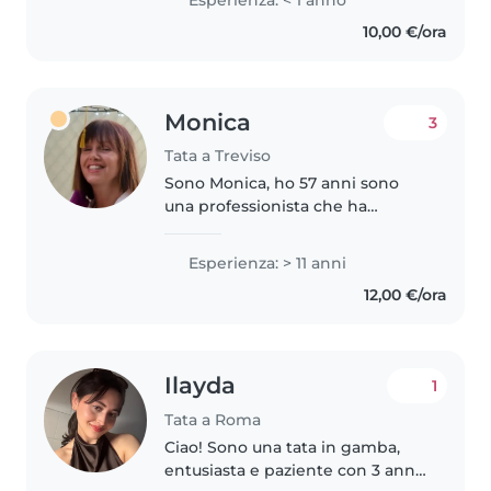
po' di esperienza con i bambini
10,00 €/ora
aiutando mia madre con i miei..
Monica
3
Tata a Treviso
Sono Monica, ho 57 anni sono
una professionista che ha
dedicato oltre metà della mia
vita alla cura dei più piccoli, amo
Esperienza: > 11 anni
profondamente il mio lavoro
12,00 €/ora
dopo una lunga esperienza in
un..
Ilayda
1
Tata a Roma
Ciao! Sono una tata in gamba,
entusiasta e paziente con 3 anni