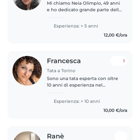
Mi chiamo Neia Olimpio, 49 anni
e ho dedicato grande parte della
mia vita alla cura dei bambini
durante tanti anni in
Esperienza: > 5 anni
collaborazione con
12,00 €/ora
Organizzazione non
Governamentali in vari paesi...
Francesca
1
Tata a Torino
Sono una tata esperta con oltre
10 anni di esperienza nel
prendermi cura di bambini di
tutte le età, dai più piccoli ai
Esperienza: > 10 anni
teenager. Mi considero una
10,00 €/ora
persona responsabile,
entusiasta,..
Ranè