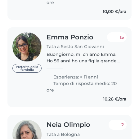
ore
10,00 €/ora
Emma Ponzio
15
Tata a Sesto San Giovanni
Buongiorno, mi chiamo Emma.
Ho 56 anni ho una figlia grande
sono una zia con tanti nipoti.
Preferita dalla
famiglia
Faccio la Chef da circa otto anni,
Esperienza: > 11 anni
quest’anno ho scelto di ampliare
Tempo di risposta medio: 20
un po’ la mia professione...
ore
10,26 €/ora
Neia Olimpio
2
Tata a Bologna