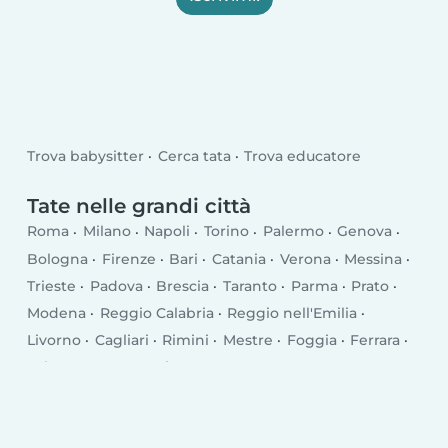
Trova babysitter
Cerca tata
Trova educatore
Tate nelle grandi città
Roma
Milano
Napoli
Torino
Palermo
Genova
Bologna
Firenze
Bari
Catania
Verona
Messina
Trieste
Padova
Brescia
Taranto
Parma
Prato
Modena
Reggio Calabria
Reggio nell'Emilia
Livorno
Cagliari
Rimini
Mestre
Foggia
Ferrara
Salerno
Monza
Siracusa
Bergamo
Trento
Perugia
Pescara
Forlì
Vicenza
Terni
Pisa
Bolzano