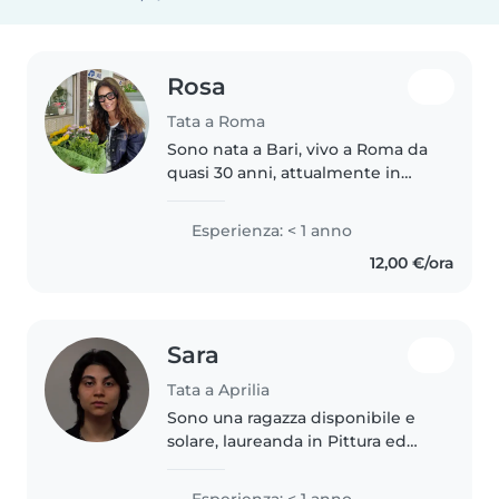
Rosa
Tata a Roma
Sono nata a Bari, vivo a Roma da
quasi 30 anni, attualmente in
isopensione e con tanta voglia di
fare e di godermi la vita,
Esperienza: < 1 anno
nell'ultimo anno ho aiutato mia
12,00 €/ora
sorella nella crescita della..
Sara
Tata a Aprilia
Sono una ragazza disponibile e
solare, laureanda in Pittura ed
Arti visive che impara molto
velocemente. Ho maturato un
Esperienza: < 1 anno