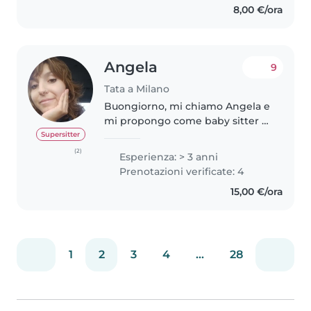
8,00 €/ora
Angela
9
Tata a Milano
Buongiorno, mi chiamo Angela e
mi propongo come baby sitter e
collaboratrice domestica. Sono
Supersitter
una persona affidabile, precisa e
(2)
Esperienza: > 3 anni
ordinata, con una naturale
Prenotazioni verificate: 4
inclinazione per la cura della..
15,00 €/ora
1
2
3
4
...
28