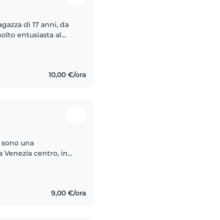
agazza di 17 anni, da
lto entusiasta al
! Ho avuto esperienza
10,00 €/ora
a, sono una
a Venezia centro, in
per tre anni a
9,00 €/ora