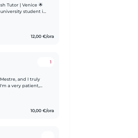
sh Tutor | Venice 🌟
 university student in
erience at private
12,00 €/ora
1
Mestre, and I truly
'm a very patient,
I always create a calm
10,00 €/ora