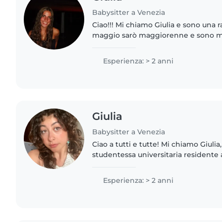
Babysitter a Venezia
Ciao!!! Mi chiamo Giulia e sono una r
maggio sarò maggiorenne e sono mo
pensiero di poter fare la babysitter
con bambini..
Esperienza: > 2 anni
Giulia
Babysitter a Venezia
Ciao a tutti e tutte! Mi chiamo Giuli
studentessa universitaria residente 
zona Castello. Ho fatto la babysitter 
Bologna, da dove vengo,..
Esperienza: > 2 anni