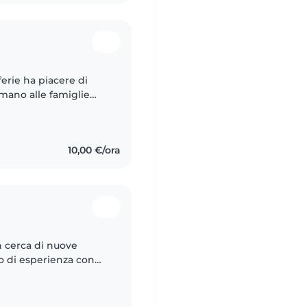
erie ha piacere di
mano alle famiglie
he spesso nel mondo
10,00 €/ora
n cerca di nuove
o di esperienza con
olto un tirocinio con