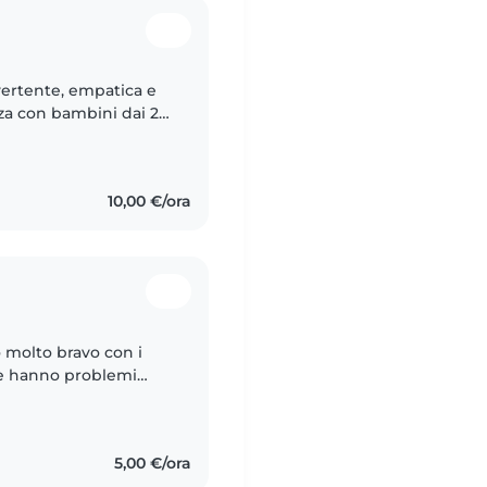
vertente, empatica e
za con bambini dai 2
ucraino. Mi sento a mio
10,00 €/ora
 molto bravo con i
he hanno problemi
i macchina con 2
5,00 €/ora