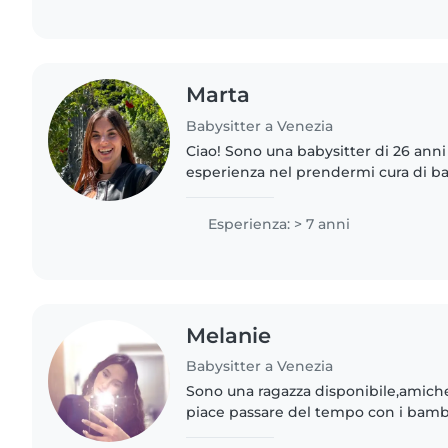
Marta
Babysitter a Venezia
Ciao! Sono una babysitter di 26 anni
esperienza nel prendermi cura di bam
dai neonati agli adolescenti. Parlo in
competenze..
Esperienza: > 7 anni
Melanie
Babysitter a Venezia
Sono una ragazza disponibile,amichev
piace passare del tempo con i bambin
disegnare con loro e farli sentire pa