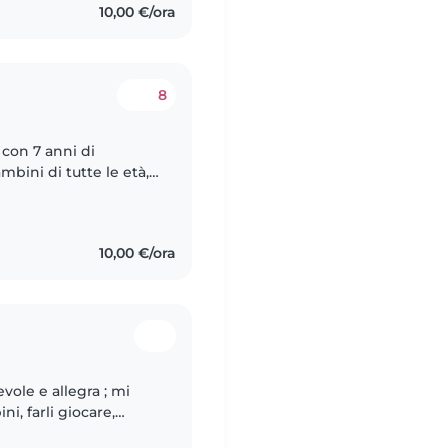
10,00 €/ora
8
 con 7 anni di
bini di tutte le età,
glese e italiano, e ho
10,00 €/ora
ole e allegra ; mi
i, farli giocare,
ziente e attenta, e