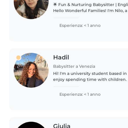
🌟 Fun & Nurturing Babysitter | Engli
Hello Wonderful Families! I'm Nilo, a
Venice with classroom teaching exp
schools and..
Esperienza: < 1 anno
Hadil
Babysitter a Venezia
Hi! I'm a university student based in 
enjoy spending time with children. I
caring, and responsible person, and 
and positive..
Esperienza: < 1 anno
Giulia