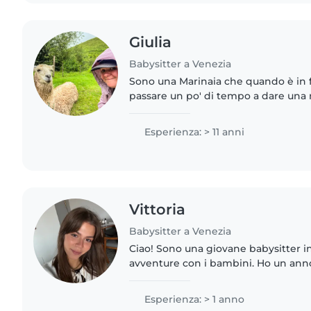
Giulia
Babysitter a Venezia
Sono una Marinaia che quando è in f
passare un po' di tempo a dare una 
che ne hanno bisogno poichè so c
di adesso non si hanno..
Esperienza: > 11 anni
Vittoria
Babysitter a Venezia
Ciao! Sono una giovane babysitter i
avventure con i bambini. Ho un ann
bambini della scuola primaria, ho sv
ragazzi con disturbi..
Esperienza: > 1 anno