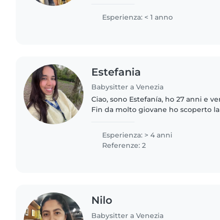
Belle Arti, I love sharing my artistic 
I'm..
Esperienza: < 1 anno
Estefania
Babysitter a Venezia
Ciao, sono Estefanía, ho 27 anni e v
Fin da molto giovane ho scoperto l
stare con i bambini, entrare nel lor
modo di vedere..
Esperienza: > 4 anni
Referenze: 2
Nilo
Babysitter a Venezia