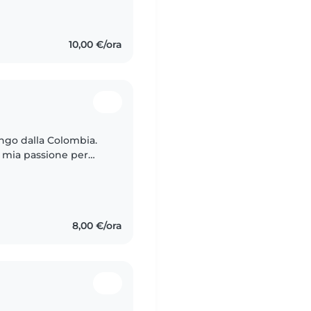
skills with children.
10,00 €/ora
engo dalla Colombia.
a mia passione per
o mondo e nel loro
8,00 €/ora