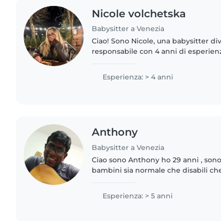
Nicole volchetska
Babysitter a Venezia
Ciao! Sono Nicole, una babysitter di
responsabile con 4 anni di esperien
ai 18 anni. Parlo inglese, italiano e 
agio..
Esperienza: > 4 anni
Anthony
Babysitter a Venezia
Ciao sono Anthony ho 29 anni , sono
bambini sia normale che disabili c
psichici e fisici. Sono automunito d
seggiolini. Sono disponibile..
Esperienza: > 5 anni