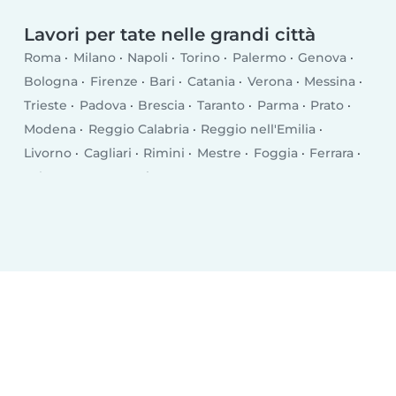
Lavori per tate nelle grandi città
Roma
Milano
Napoli
Torino
Palermo
Genova
Bologna
Firenze
Bari
Catania
Verona
Messina
Trieste
Padova
Brescia
Taranto
Parma
Prato
Modena
Reggio Calabria
Reggio nell'Emilia
Livorno
Cagliari
Rimini
Mestre
Foggia
Ferrara
Salerno
Monza
Siracusa
Bergamo
Trento
Perugia
Pescara
Forlì
Vicenza
Terni
Pisa
Bolzano