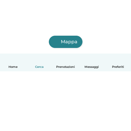
Mappa
Home
Cerca
Prenotazioni
Messaggi
Preferiti
Italiano
Come funziona
Aiuto
Termini e privacy
Prezzi
Dati aziendali
Babysits per le aziende