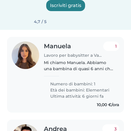
Iscriviti gratis
4,7 / 5
Manuela
1
Lavoro per babysitter a Varese
Mi chiamo Manuela. Abbiamo
una bambina di quasi 6 anni che
a settembre inizierà la prima
elementare. Cerchiamo una
Numero di bambini: 1
persona affidabile con
Età dei bambini:
Elementari
esperienza e che abbia fatto i
Ultima attività: 6 giorni fa
corsi di primo..
10,00 €/ora
Andrea
3