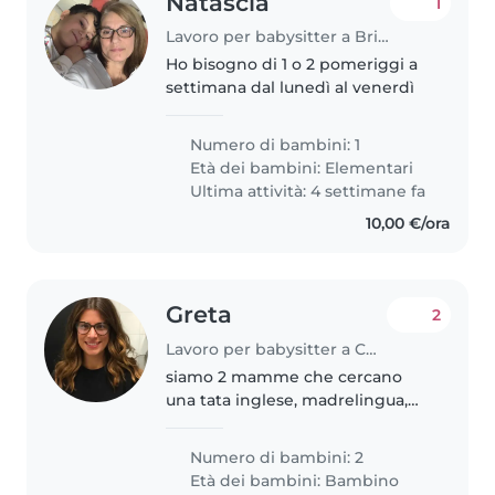
Natascia
1
Lavoro per babysitter a Brisighella
Ho bisogno di 1 o 2 pomeriggi a
settimana dal lunedì al venerdì
Numero di bambini: 1
Età dei bambini:
Elementari
Ultima attività: 4 settimane fa
10,00 €/ora
Greta
2
Lavoro per babysitter a Chiavari
siamo 2 mamme che cercano
una tata inglese, madrelingua,
per le nostre bimbe di 4 anni.
sono 2 bimbe spiritose e vivaci
Numero di bambini: 2
Età dei bambini:
Bambino