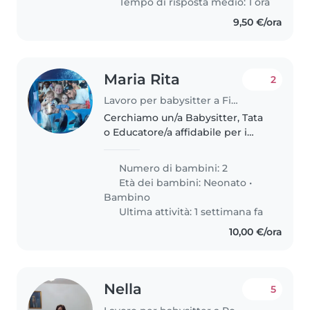
Tempo di risposta medio: 1 ora
9,50 €/ora
Maria Rita
2
Lavoro per babysitter a Finale Emilia
Cerchiamo un/a Babysitter, Tata
o Educatore/a affidabile per i
nostri due bambini, un neonato
e un piccolo vivace. Deve amare
Numero di bambini: 2
gli animali e saper giocare con i
Età dei bambini:
Neonato
•
nostri piccoli curiosi..
Bambino
Ultima attività: 1 settimana fa
10,00 €/ora
Nella
5