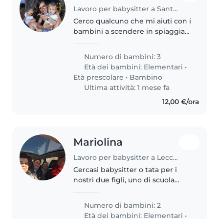
Lavoro per babysitter a Santa Teresa Gallura
Cerco qualcuno che mi aiuti con i
bambini a scendere in spiaggia
la mattina fino a pranzo.
Numero di bambini: 3
Età dei bambini:
Elementari
•
Età prescolare
•
Bambino
Ultima attività: 1 mese fa
12,00 €/ora
Mariolina
Lavoro per babysitter a Lecce nei Marsi
Cercasi babysitter o tata per i
nostri due figli, uno di scuola
elementare e un'adolescente. I
nostri figli sono amichevoli,
Numero di bambini: 2
intelligenti e affettuosi.
Età dei bambini:
Elementari
•