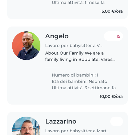
Ultima attività: 1 mese fa
15,00 €/ora
Angelo
15
Lavoro per babysitter a Varese
About Our Family We are a
family living in Bobbiate, Varese,
with a lovely 2-year-old
daughter. We are looking for a
Numero di bambini: 1
native English speaker to join us
Età dei bambini:
Neonato
part-time — 3 days a week, 4..
Ultima attività: 3 settimane fa
10,00 €/ora
Lazzarino
Lavoro per babysitter a Martignacco