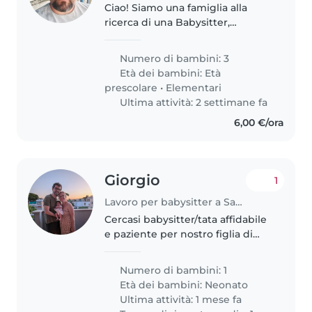
Ciao! Siamo una famiglia alla
ricerca di una Babysitter,
Educatore o Tata affidabile per i
nostri 3 figli, un bambino della
Numero di bambini: 3
scuola materna e due bambini
Età dei bambini:
Età
della scuola elementare. I..
prescolare
•
Elementari
Ultima attività: 2 settimane fa
6,00 €/ora
Giorgio
1
Lavoro per babysitter a Santa Marinella
Cercasi babysitter/tata affidabile
e paziente per nostro figlia di
due mesi. La bimba vivace e
solare. Si richiede disponibilità
Numero di bambini: 1
per piccoli lavori domestici.
Età dei bambini:
Neonato
Contattateci per un colloquio..
Ultima attività: 1 mese fa