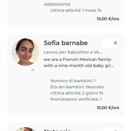
Cerchiamo qualcuno che sia a..
Adolescente
Ultima attività: 1 mese fa
10,00 €/ora
Sofia barnabe
8
Lavoro per babysitter a Venezia
we are a French-Mexican family
with a nine-month-old baby girl.
(1)
We spend a lot of time in Venice
and will be here all of July and
Numero di bambini: 1
August, as well as at other times
Età dei bambini:
Neonato
during the year...
Ultima attività: 2 giorni fa
Prenotazioni verificate: 1
10,00 €/ora