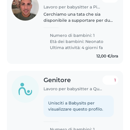
Lavoro per babysitter a Piacenza
Cerchiamo una tata che sia
disponibile a supportare per due
giorni a settimana l esigenze del
nostro bambino, in presenza del
Numero di bambini: 1
papà che lavora in Smart
Età dei bambini:
Neonato
working da casa. Il bimbo ha..
Ultima attività: 4 giorni fa
12,00 €/ora
Genitore
1
Lavoro per babysitter a Quartu Sant'Elena
Unisciti a Babysits per
visualizzare questo profilo.
Numero di bambini: 1