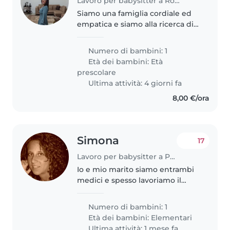
Lavoro per babysitter a Roccarainola
Siamo una famiglia cordiale ed
empatica e siamo alla ricerca di
qualcuno che possa entrare a
farne parte. Cerchiamo una
Numero di bambini: 1
persona con cui urare un
Età dei bambini:
Età
rapporto duraturo nel tempo
prescolare
perché..
Ultima attività: 4 giorni fa
8,00 €/ora
Simona
17
Lavoro per babysitter a Palermo
Io e mio marito siamo entrambi
medici e spesso lavoriamo il
pomeriggio. Abbiamo una
bambina che da questo anno
Numero di bambini: 1
inizierà il percorso delle
Età dei bambini:
Elementari
elementari. Stiamo cercando una
Ultima attività: 1 mese fa