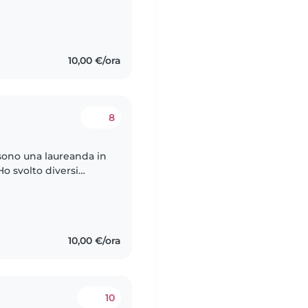
a scuola dell'infanzia
10,00 €/ora
8
sono una laureanda in
o svolto diversi
 presso le scuole
10,00 €/ora
10