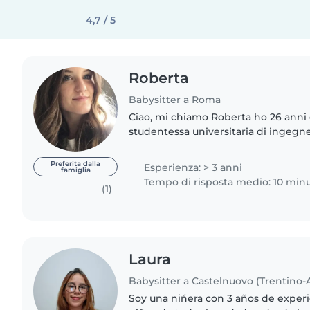
4,7 / 5
Roberta
Babysitter a Roma
Ciao, mi chiamo Roberta ho 26 anni
studentessa universitaria di ingegne
scientifico. Ho già avuto esperienz
bambini del nido..
Preferita dalla
Esperienza: > 3 anni
famiglia
Tempo di risposta medio: 10 minu
(1)
Laura
Babysitter a Castelnuovo (Trentino-
Soy una nińera con 3 años de exper