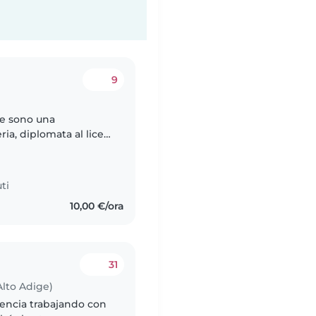
9
 e sono una
ria, diplomata al liceo
a come babysitter con
ti
10,00 €/ora
31
Alto Adige)
iencia trabajando con