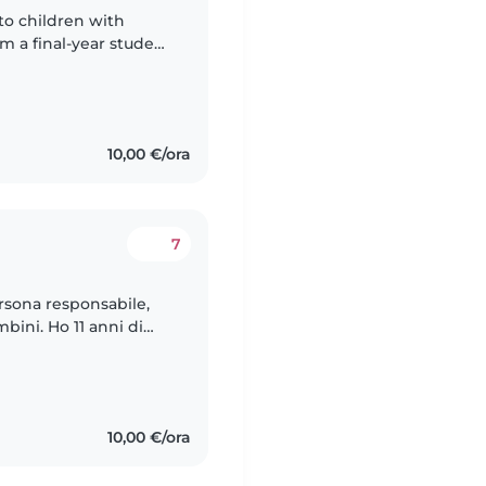
to children with
m a final-year student
f free time. I love
10,00 €/ora
7
rsona responsabile,
bini. Ho 11 anni di
tutte le età, dai
10,00 €/ora