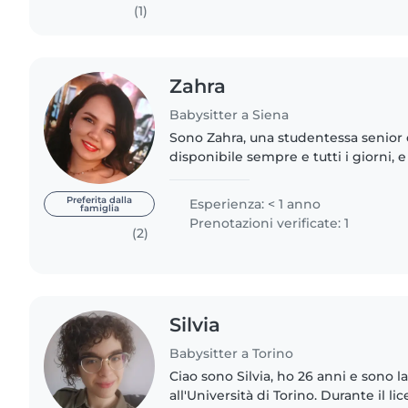
(1)
Zahra
Babysitter a Siena
Sono Zahra, una studentessa senior 
disponibile sempre e tutti i giorni,
come baby sitter. Parlo fluentement
imparando l'italiano.
Preferita dalla
Esperienza: < 1 anno
famiglia
Prenotazioni verificate: 1
(2)
Silvia
Babysitter a Torino
Ciao sono Silvia, ho 26 anni e sono l
all'Università di Torino. Durante il 