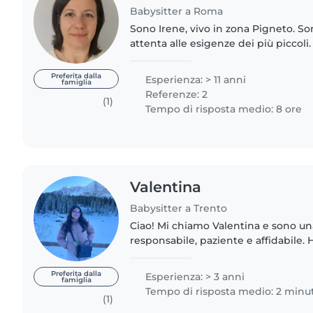
Babysitter a Roma
Sono Irene, vivo in zona Pigneto. S
attenta alle esigenze dei più piccol
2026. Disponibile le mattine con i bi
abitudini,..
Preferita dalla
Esperienza: > 11 anni
famiglia
Referenze: 2
(1)
Tempo di risposta medio: 8 ore
Valentina
Babysitter a Trento
Ciao! Mi chiamo Valentina e sono un
responsabile, paziente e affidabile. 
cura dei bambini di diverse età, mi 
attività creative, aiutare..
Preferita dalla
Esperienza: > 3 anni
famiglia
Tempo di risposta medio: 2 minut
(1)