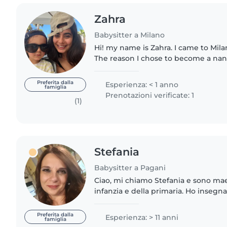
Zahra
Babysitter a Milano
Hi! my name is Zahra. I came to Mila
The reason I chose to become a nann
hanging out with kids, they are ama
differently and..
Preferita dalla
Esperienza: < 1 anno
famiglia
Prenotazioni verificate: 1
(1)
Stefania
Babysitter a Pagani
Ciao, mi chiamo Stefania e sono maes
infanzia e della primaria. Ho insegna
istituto di suore fino ad ottobre de
la chiamata..
Preferita dalla
Esperienza: > 11 anni
famiglia