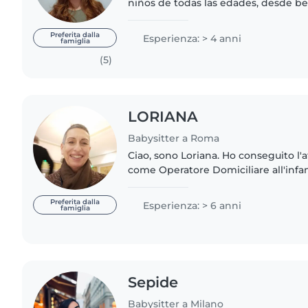
niños de todas las edades, desde b
adolescentes. Soy responsable, calm
que me permite conectar fácilmente
Preferita dalla
Esperienza: > 4 anni
famiglia
(5)
LORIANA
Babysitter a Roma
Ciao, sono Loriana. Ho conseguito l'
come Operatore Domiciliare all'infan
sitter ai miei cugini, nipoti e figli d
C...
Preferita dalla
Esperienza: > 6 anni
famiglia
Sepide
Babysitter a Milano