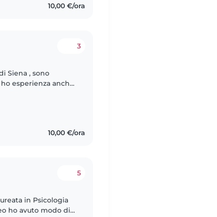
10,00 €/ora
3
di Siena , sono
 e ho esperienza anche
e inglese e sto
10,00 €/ora
5
aureata in Psicologia
liceo ho avuto modo di