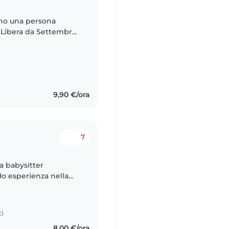
ono una persona
i. Libera da Settembre
mbi, rispetto alle loro
9,90 €/ora
7
a babysitter
Ho esperienza nella
piace organizzare
i
8,00 €/ora